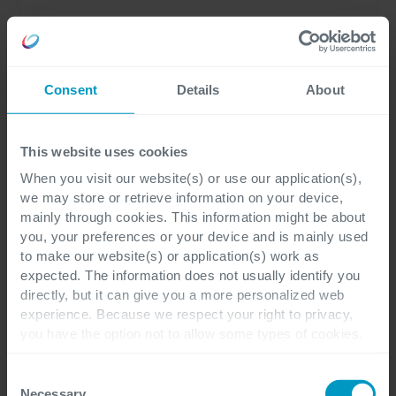
Consent
Details
About
This website uses cookies
When you visit our website(s) or use our application(s),
we may store or retrieve information on your device,
mainly through cookies. This information might be about
you, your preferences or your device and is mainly used
to make our website(s) or application(s) work as
expected. The information does not usually identify you
directly, but it can give you a more personalized web
experience. Because we respect your right to privacy,
Identity & Access Management
you have the option not to allow some types of cookies.
Check out the different cookie categories Cegeka has
identified to find out more and to change your settings. If
Consent
you disable certain cookies, you should be aware that
Hoe zorg je ervoor dat de juiste mensen
Necessary