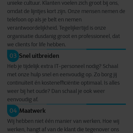
unieke cultuur. Klanten voelen zich groot bij ons,
omdat de lijntjes kort zijn. Onze mensen nemen de
telefoon op als je belt en nemen
verantwoordelijkheid. Tegelijkertijd is onze
organisatie dusdanig groot en professioneel, dat
we client
s
for
life hebben.
03
Snel uitbreiden
Heb je tijdelijk extra IT-personeel nodig?
Schaal
met onze hulp snel en eenvoudig op
. Zo borg jij
c
ontinuïteit én kostenefficiëntie
optimaal
.
Is alles
weer bij het oude?
Dan
schaal
je ook weer
eenvoudig
af
.
04
Maatwerk
Wij hebben niet één manier van werken. Hoe wij
werken, hangt af van de klant die tegenover ons