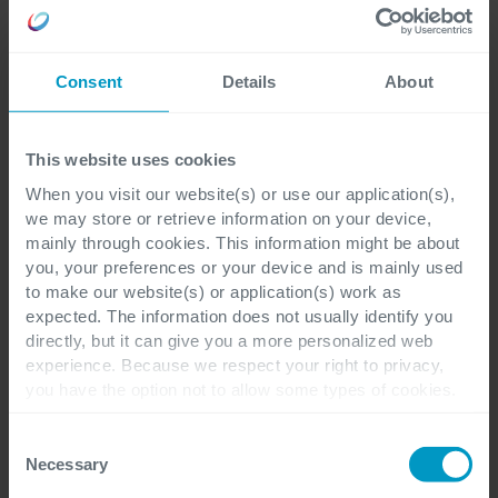
Consent
Details
About
Mail aziendale
*
This website uses cookies
When you visit our website(s) or use our application(s),
Azienda
*
we may store or retrieve information on your device,
mainly through cookies. This information might be about
you, your preferences or your device and is mainly used
to make our website(s) or application(s) work as
expected. The information does not usually identify you
Ruolo aziendale
directly, but it can give you a more personalized web
experience. Because we respect your right to privacy,
you have the option not to allow some types of cookies.
Check out the different cookie categories Cegeka has
identified to find out more and to change your settings. If
Consent
Numero di telefono
*
you disable certain cookies, you should be aware that
Necessary
Selection
certain website or application elements may be impacted