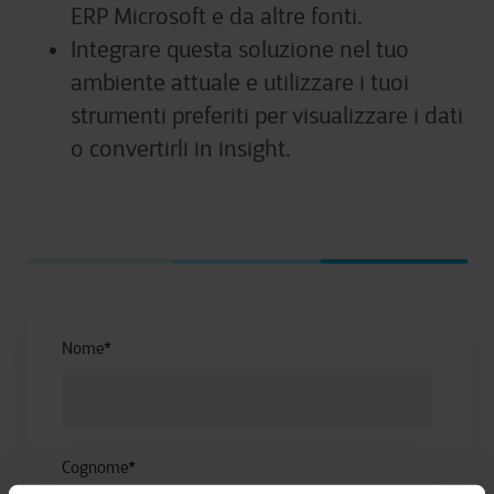
ERP Microsoft e da altre fonti.
Integrare questa soluzione nel tuo
ambiente attuale e utilizzare i tuoi
strumenti preferiti per visualizzare i dati
o convertirli in insight.
Nome
*
Cognome
*