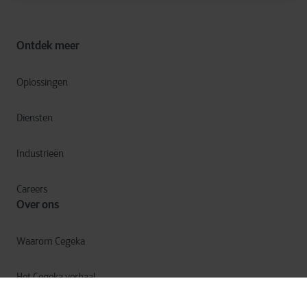
Ontdek meer
Oplossingen
Diensten
Industrieën
Careers
Over ons
Waarom Cegeka
Het Cegeka verhaal