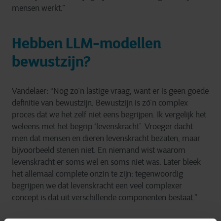
mensen werkt.”
Hebben LLM-modellen
bewustzijn?
Vandelaer: “Nog zo’n lastige vraag, want er is geen goede
definitie van bewustzijn. Bewustzijn is zó’n complex
proces dat we het zelf niet eens begrijpen. Ik vergelijk het
weleens met het begrip ‘levenskracht’. Vroeger dacht
men dat mensen en dieren levenskracht bezaten, maar
bijvoorbeeld stenen niet. En niemand wist waarom
levenskracht er soms wel en soms niet was. Later bleek
het allemaal complete onzin te zijn: tegenwoordig
begrijpen we dat levenskracht een veel complexer
concept is dat uit verschillende componenten bestaat.”