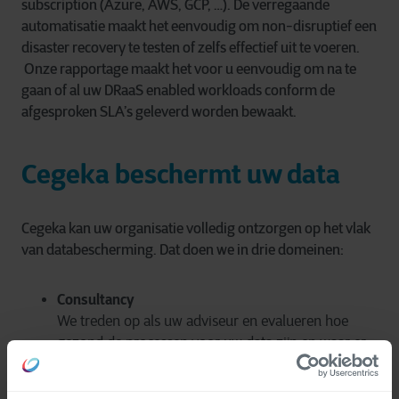
subscription (Azure, AWS, GCP, …). De verregaande
automatisatie maakt het eenvoudig om non-disruptief een
disaster recovery te testen of zelfs effectief uit te voeren.
Onze rapportage maakt het voor u eenvoudig om na te
gaan of al uw DRaaS enabled workloads conform de
afgesproken SLA’s geleverd worden bewaakt.
Cegeka beschermt uw data
Cegeka kan uw organisatie volledig ontzorgen op het vlak
van databescherming. Dat doen we in drie domeinen:
Consultancy
We treden op als uw adviseur en evalueren hoe
gezond de processen voor uw data zijn en waar er
verbetering mogelijk is.
Ontwerp en implementatie