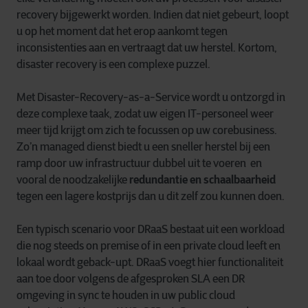
recovery bijgewerkt worden. Indien dat niet gebeurt, loopt
u op het moment dat het erop aankomt tegen
inconsistenties aan en vertraagt dat uw herstel. Kortom,
disaster recovery is een complexe puzzel.
Met Disaster-Recovery-as-a-Service wordt u ontzorgd in
deze complexe taak, zodat uw eigen IT-personeel weer
meer tijd krijgt om zich te focussen op uw corebusiness.
Zo’n managed dienst biedt u een sneller herstel bij een
ramp door uw infrastructuur dubbel uit te voeren en
vooral de noodzakelijke
redundantie en schaalbaarheid
tegen een lagere kostprijs dan u dit zelf zou kunnen doen.
Een typisch scenario voor DRaaS bestaat uit een workload
die nog steeds on premise of in een private cloud leeft en
lokaal wordt geback-upt. DRaaS voegt hier functionaliteit
aan toe door volgens de afgesproken SLA een DR
omgeving in sync te houden in uw public cloud