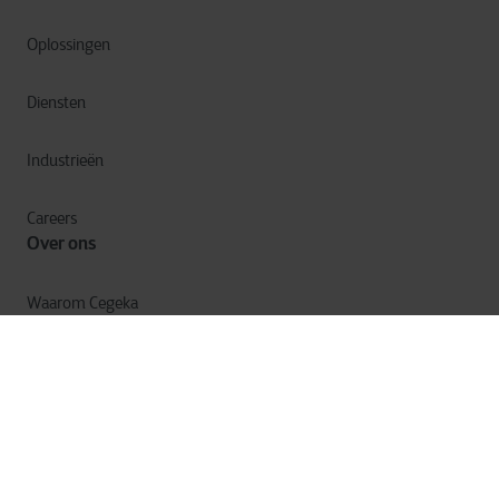
Oplossingen
Diensten
Industrieën
Careers
Over ons
Waarom Cegeka
Het Cegeka verhaal
Cegeka & Maatschappij
Annual Report