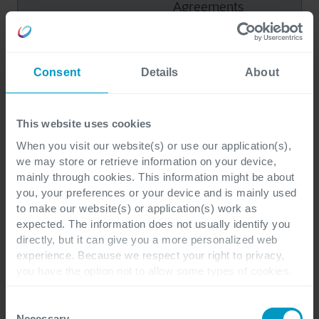
Agreements
(XLA's).
Uitgebreid
Consent
Details
About
levenscyclusbeheer
in alle gebieden met
proactief
This website uses cookies
werkplekbeheer.
When you visit our website(s) or use our application(s),
Bepaalde processen
we may store or retrieve information on your device,
mainly through cookies. This information might be about
zijn
you, your preferences or your device and is mainly used
Level 400
geautomatiseerd
to make our website(s) or application(s) work as
Voorspelbaar
en sommige
expected. The information does not usually identify you
gebieden zijn
directly, but it can give you a more personalized web
experience. Because we respect your right to privacy,
overgestapt van
you have the option not to allow some types of cookies.
Service Level
Check out the different cookie categories Cegeka has
Agreements (SLA's)
identified to find out more and to change your settings. If
Consent
you disable certain cookies, you should be aware that
Necessary