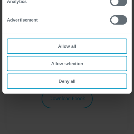
Analytics
andere marketingcommunicaties met
betrekking tot alle diensten van Cegeka.
Advertisement
Om meer te weten te komen over de
verwerking van uw persoonlijke gegevens,
Allow all
bezoek onze
privacyverklaring
.
Allow selection
Deny all