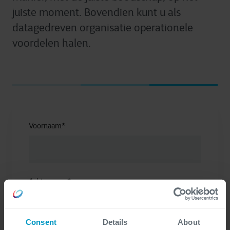
juiste moment. Bovendien kunt u als
datagedreven organisatie operationele
voordelen halen.
Voornaam
*
Achternaam
*
Consent
Details
About