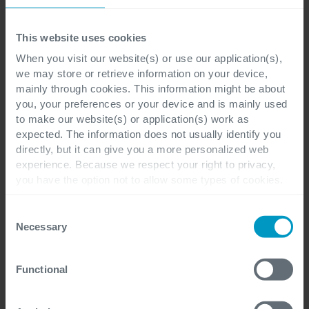
E-mail
*
This website uses cookies
When you visit our website(s) or use our application(s),
we may store or retrieve information on your device,
mainly through cookies. This information might be about
Ik heb de privacyverklaring gelezen en
you, your preferences or your device and is mainly used
begrijp dat mijn persoonlijke gegevens
to make our website(s) or application(s) work as
expected. The information does not usually identify you
zullen worden verwerkt om toegang te
directly, but it can give you a more personalized web
krijgen tot de gevraagde
experience. Because we respect your right to privacy,
informatiematerialen (Ebook, whitepaper,
you have the option not to allow some types of cookies.
Check out the different cookie categories Cegeka has
...) en om vervolg-e-mails te ontvangen
identified to find out more and to change your settings. If
Consent
die verband houden met de
you disable certain cookies, you should be aware that
Necessary
Selection
certain website or application elements may be impacted
informatiematerialen.
*
and interfere with your experience of the website and the
Functional
services we are able to offer.
For more detailed information, please visit
here
our
Ik ontvang graag af en toe updates en
cookie statement.