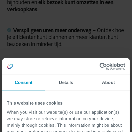
elk bezoek kunt omzetten in een
bijhouden en
verkoopkans.
Verspil geen uren meer onderweg –
Ontdek hoe
je efficiënter kunt plannen en meer klanten kunt
bezoeken in minder tijd.
Ontdek hoe toonaangevende merken zoals
Laurent-Perrier
hun buitendienststrategie hebben
verbeterd om efficiënter te werken en meer omzet
Consent
Details
About
te genereren.
This website uses cookies
When you visit our website(s) or use our application(s),
we may store or retrieve information on your device,
mainly through cookies. This information might be about
you, your preferences or your device and is mainly used