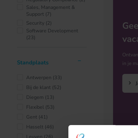
Sales, Management &
Support
(7)
Gee
Security
(2)
Software Development
vac
(23)
Ontvan
Standplaats
in je m
Antwerpen
(33)
J
Bij de klant
(52)
Diegem
(13)
Flexibel
(53)
Gent
(41)
Hasselt
(46)
Leuven
(26)