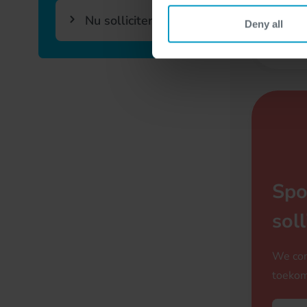
P
Nu solliciteren
Deny all
Spo
soll
We con
toekom