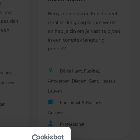
t
s naar
Ben jij een ervaren Functioneel
Lees dan
Analist die graag Scrum werkt
t een
en heb je zin om je vast te bijten
in een complex langdurig
project?...
Bij de klant, Flexibel,
ience,
Antwerpen, Diegem, Gent, Hasselt,
Business
Leuven
Functional & Business
cer
Analysis
Professional