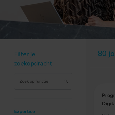
80 j
Filter je
zoekopdracht
Prog
Digit
Expertise