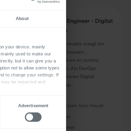
About
lution
DevOps Engineer - Digital
Business
n
Digitale innovatie vraagt om
 on your device, mainly
de
teams die bouwen,
s mainly used to make our
n van
automatiseren en continu
rectly, but it can give you a
oft Power
verbeteren. Als DevOps
ption not to allow some types
nd to change your settings. If
Engineer binnen Digital
ts may be impacted and
Business sp...
Bij de klant, Gent, Hasselt
Advertisement
DevOps
65,
Business
Freelancer