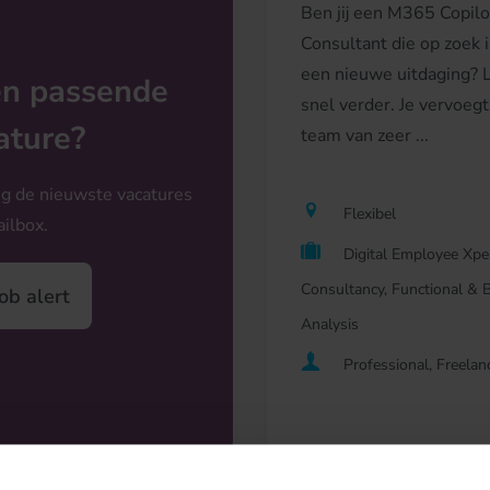
Ben jij een M365 Copilo
Consultant die op zoek i
een nieuwe uitdaging? 
n passende
snel verder. Je vervoeg
ature?
team van zeer ...
g de nieuwste vacatures
Flexibel
ailbox.
Digital Employee Xper
Consultancy, Functional & 
ob alert
Analysis
Professional, Freelan