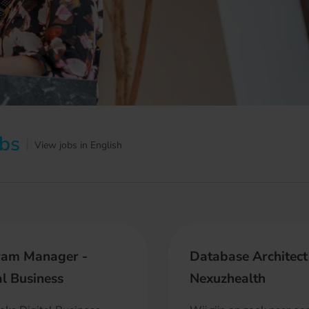
obs
|
View jobs in English
ram Manager -
Database Architect
al Business
Nexuzhealth