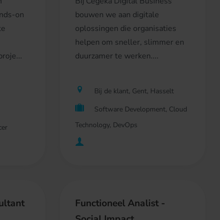
n
Bij Cegeka Digital Business
ands-on
bouwen we aan digitale
te
oplossingen die organisaties
helpen om sneller, slimmer en
roje...
duurzamer te werken....
Bij de klant, Gent, Hasselt
Software Development, Cloud
Technology, DevOps
cer
ultant
Functioneel Analist -
Social Impact