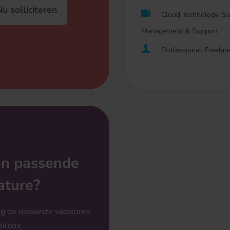
u solliciteren
Cloud Technology, Sa
Management & Support
Professional, Freelan
n passende
ature?
g de nieuwste vacatures
ailbox.