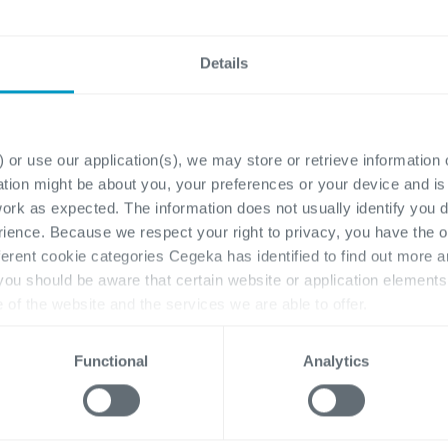
Details
ce Consultant D365
Power Platform So
M
Architect
j een goede kennis
Heb jij net zoals ons ee
 or use our application(s), we may store or retrieve information
uwd van Microsoft
ontembare passie voor 
ation might be about you, your preferences or your device and i
cs 365 Finance in de rol
eindeloze mogelijkhede
work as expected. The information does not usually identify you di
sultant of als interne key
het innovatieve Micros
ence. Because we respect your right to privacy, you have the o
ferent cookie categories Cegeka has identified to find out more a
arbij je...
Platform, en haal j...
 you should be aware that certain website or application elemen
e of the website and the services we are able to offer.
, please visit
here
our cookie statement.
j de klant, Flexibel,
Bij de klant, Flexibel,
Functional
Analytics
en, Gent, Hasselt
Antwerpen, Gent, Hasselt
icrosoft Dynamics 365,
Microsoft Dynamics 3
nal & Business Analysis
Architecture, Functional & 