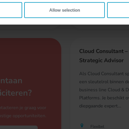
Analysis, Software Develo
rofessional, Freelancer
Allow selection
Professional, Freelan
Cloud Consultant –
Strategic Advisor
Als Cloud Consultant sp
ntaan
een sleutelrol binnen d
business line Cloud & Di
iciteren?
Platforms. Je beschikt o
diepgaande expert...
tacteren je graag voor
stige opportuniteiten.
Flexibel