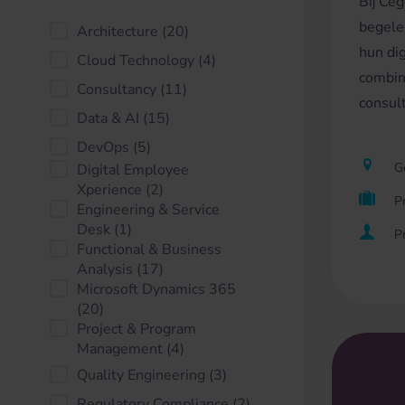
Bij Ce
begele
Architecture
(20)
hun di
Cloud Technology
(4)
combin
Consultancy
(11)
consult
Data & AI
(15)
DevOps
(5)
G
Digital Employee
Xperience
(2)
P
Engineering & Service
Desk
(1)
P
Functional & Business
Analysis
(17)
Microsoft Dynamics 365
(20)
Project & Program
Management
(4)
Quality Engineering
(3)
Regulatory Compliance
(2)