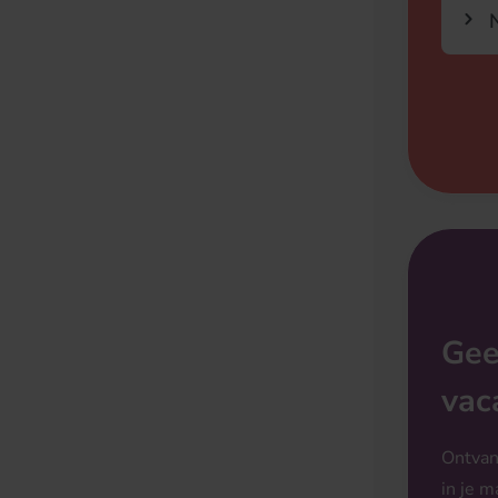
N
Gee
vac
Ontvan
in je m