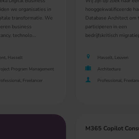
geka Digital Business
Wij zijn op zoek naar ee
iden we organisaties in
hooggekwalificeerde h
gitale transformatie. We
Database Architect om 
eren business
participeren in een
ancy, technolo...
bedrijfskritisch migratiep
ent, Hasselt
Hasselt, Leuven
roject Program Management
Architecture
rofessional, Freelancer
Professional, Freelan
M365 Copilot Cons