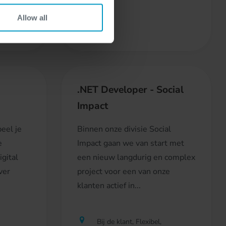
pment
Allow all
cer
.NET Developer - Social
Impact
eel je
Binnen onze divisie Social
e
Impact gaan we van start met
gital
een nieuw langdurig en complex
ver
project voor een van onze
klanten actief in...
Bij de klant, Flexibel,