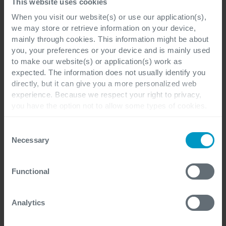
Achternaam
*
This website uses cookies
When you visit our website(s) or use our application(s),
we may store or retrieve information on your device,
mainly through cookies. This information might be about
you, your preferences or your device and is mainly used
E-mail
*
to make our website(s) or application(s) work as
expected. The information does not usually identify you
directly, but it can give you a more personalized web
experience. Because we respect your right to privacy,
you have the option not to allow some types of cookies.
Functie
*
Check out the different cookie categories Cegeka has
identified to find out more and to change your settings. If
Consent
you disable certain cookies, you should be aware that
Necessary
Selection
certain website or application elements may be impacted
and interfere with your experience of the website and the
Bedrijf
*
Functional
services we are able to offer.
For more detailed information, please visit
here
our
cookie statement.
Analytics
Uw vraag
*