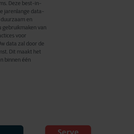
rms. Deze best-in-
 de jarenlange data-
, duurzaam en
 u gebruikmaken van
ctices voor
Uw data zal door de
mst. Dit maakt het
en binnen één