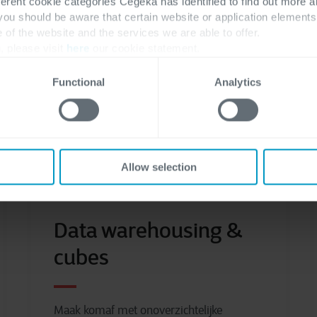
ferent cookie categories Cegeka has identified to find out more a
 you should be aware that certain website or application elemen
e of the website and the services we are able to offer.
, please visit
here
our cookie statement.
Functional
Analytics
Allow selection
Data warehousing &
cubes
Maak komaf met onoverzichtelijke