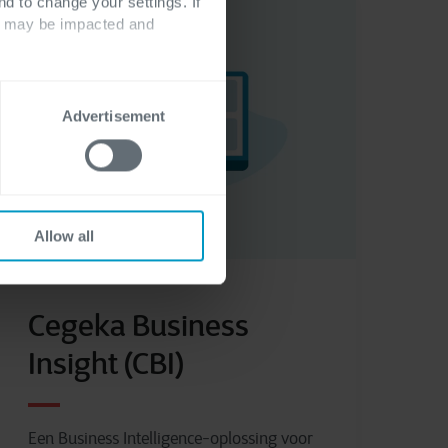
nd to change your settings. If
ts may be impacted and
Advertisement
Allow all
Cegeka Business
Insight (CBI)
Een Business Intelligence-oplossing voor