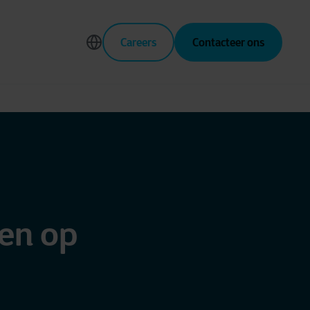
Careers
Contacteer ons
men op