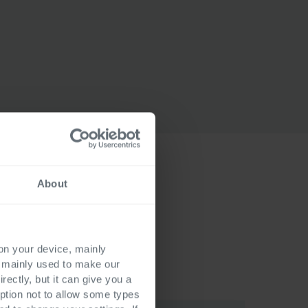
About
e
 on your device, mainly
s mainly used to make our
rectly, but it can give you a
ption not to allow some types