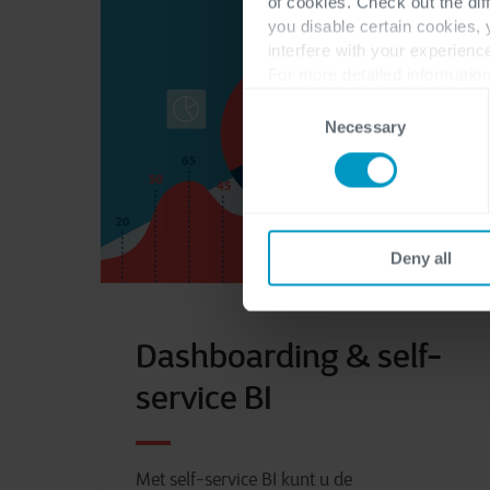
of cookies. Check out the dif
you disable certain cookies,
interfere with your experienc
For more detailed information
Consent
Necessary
Selection
Deny all
Dashboarding & self-
service BI
Met self-service BI kunt u de