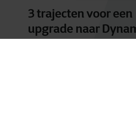
3 trajecten voor een
upgrade naar Dyna
365
Afhankelijk van jouw verwachtingen en
zijn er drie mogelijke trajecten om jou
bedrijfsapplicatie op te zetten. Door de j
kiezen kan je enkele klassieke maar dur
voorkomen.