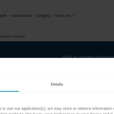
ices
Industrieën
Insights
Over ons
plication migration
Werk je met een oudere v
Applicati
Details
modernis
migratie
 or use our application(s), we may store or retrieve information
ation might be about you, your preferences or your device and i