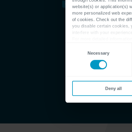
website(s) or application(s) 
more personalized web experi
of cookies. Check out the dif
you disable certain cookies,
interfere with your experienc
For more detailed information
Consent
Necessary
Selection
Deny all