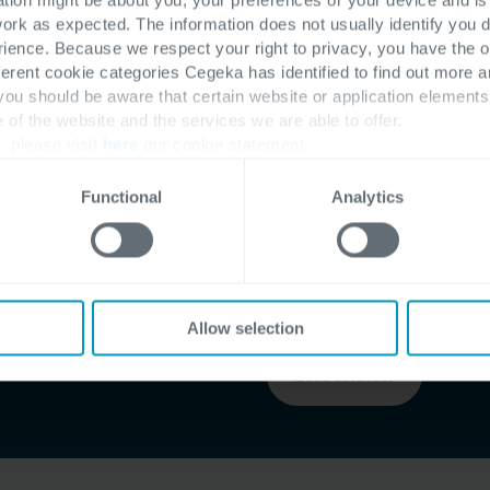
work as expected. The information does not usually identify you di
ence. Because we respect your right to privacy, you have the o
ferent cookie categories Cegeka has identified to find out more a
Als jouw bedrijf met e
 you should be aware that certain website or application elemen
verouderd is of niet me
e of the website and the services we are able to offer.
, please visit
here
our cookie statement.
dat je groei.
Functional
Analytics
Kies voor een upgrade
digitale fundering van 
extra functies en schr
Allow selection
Let’s connect