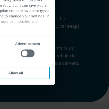
rectly, but it can give you a
ption not to allow some types
nd to change your settings. If
en softwareoplossing werkt die
ts may be impacted and
er bij jouw processen past, vertraagt
Advertisement
 naar Dynamics 365 en versterk de
jouw bedrijf. Haal je voordeel uit de
ap de kosten van on-premise servers.
Allow all