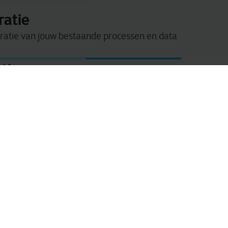
ratie
atie van jouw bestaande processen en data
tie
basis van bedrijfsprocessen om een
eranderde behoeften binnen jouw bedrijf.
ie
migratie om een sterke basis voor
en.
eteren waar nodig.