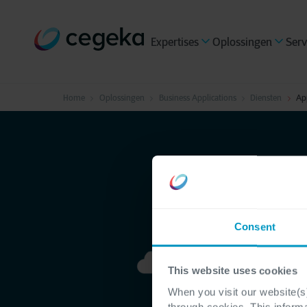
Expertises
Oplossingen
Serv
Home
Oplossingen
Business Applications
Diensten
Ap
Consent
This website uses cookies
When you visit our website(s)
through cookies. This inform