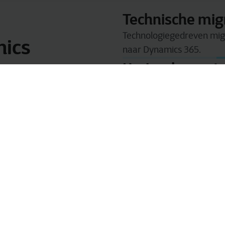
Technische mig
Technologiegedreven migr
mics
naar Dynamics 365.
Herimplementa
Een herimplementatie op 
antwoord te bieden aan v
Slimme migrat
 behoeften
Een doelgerichte hybride 
w nieuwe
toekomstige groei te legg
uiste te
Houden wat goed is, verb
e valkuilen