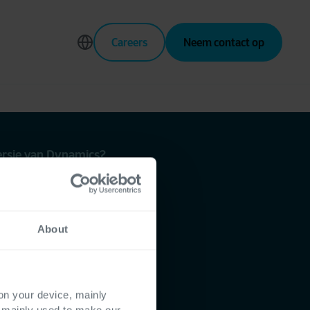
Careers
Neem contact op
ersie van Dynamics?
on
About
ering en
 on your device, mainly
s mainly used to make our