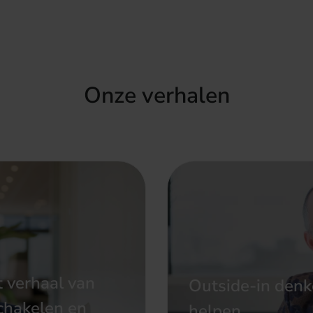
Onze verhalen
t verhaal van
Outside-in denke
chakelen en
helpen