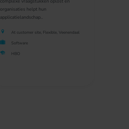
complexe vraagstukken oplost en
organisaties helpt hun
applicatielandschap..
At customer site, Flexible, Veenendaal
Software
HBO