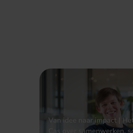
Van idee naar impact | He
Cas over samenwerken, s