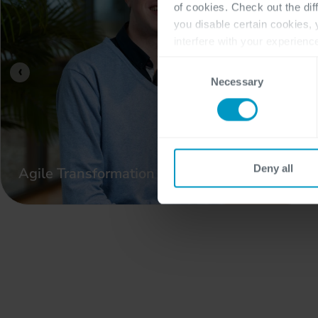
of cookies. Check out the dif
you disable certain cookies,
interfere with your experienc
For more detailed information
Consent
‹
Necessary
Selection
Deny all
Agile Transformation & Delivery