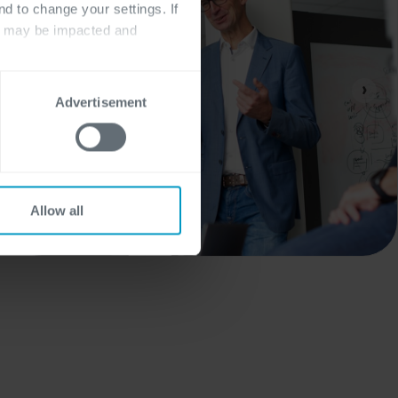
nd to change your settings. If
ts may be impacted and
›
Advertisement
Allow all
Cloud