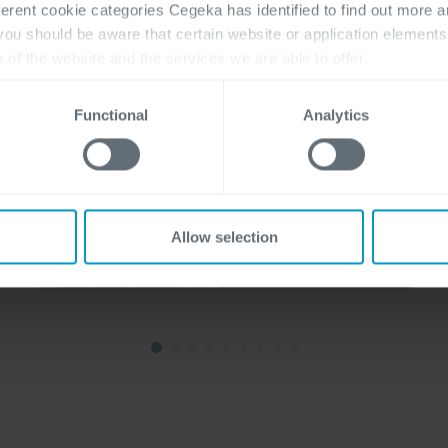
ferent cookie categories Cegeka has identified to find out more a
 you should be aware that certain website or application elemen
e of the website and the services we are able to offer.
, please visit
here
our cookie statement.
Functional
Analytics
Allow selection
Digital Workplace