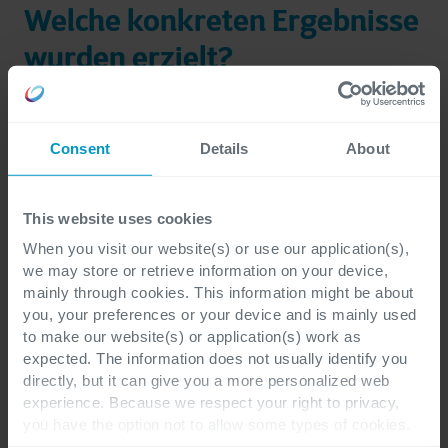
Welche konkreten Ergebnisse
wurden erzielt?
Prozessoptimierung:
Ein kontinuierlicher
Verbesserungsprozess wurde eingeführt, um die
Consent
Details
About
Arbeitsabläufe zu optimieren und eine
transparente, bereichsübergreifende
Zusammenarbeit zu etablieren.
This website uses cookies
Finanzintegration:
Dynamics 365 Finance & SCM
When you visit our website(s) or use our application(s),
wird nun vollumfänglich in allen
we may store or retrieve information on your device,
Geschäftsbereichen genutzt. Die hohe Integration
mainly through cookies. This information might be about
der operativen Module (insbesondere Beschaffung,
you, your preferences or your device and is mainly used
Lagerverwaltung, Produktion, Vertrieb) mit
to make our website(s) or application(s) work as
Hauptbuch und Kostenrechnung ermöglicht
expected. The information does not usually identify you
zeitnahe Einblicke in die Kostenstruktur der
directly, but it can give you a more personalized web
gesamten Unternehmensgruppe sowie eine
experience. Because we respect your right to privacy,
aussagekräftige, mehrstufige Ergebnisrechnung als
you have the option not to allow some types of cookies.
Teil eines umfassenden, operativen Controllings.
Check out the different cookie categories Cegeka has