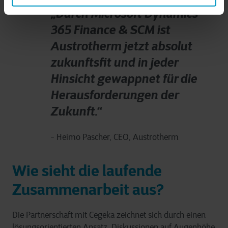
„Durch Microsoft Dynamics
365 Finance & SCM ist
Austrotherm jetzt absolut
zukunftsfit und in jeder
Hinsicht gewappnet für die
Herausforderungen der
Zukunft.“
- Heimo Pascher, CEO, Austrotherm
Wie sieht die laufende
Zusammenarbeit aus?
Die Partnerschaft mit Cegeka zeichnet sich durch einen
lösungsorientierten Ansatz, Diskussionen auf Augenhöhe