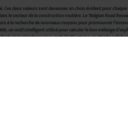
té. Ces deux valeurs sont devenues un choix évident pour chaque e
ans le secteur de la construction routière. Le '
Belgian
Road
Resea
jours à la recherche de nouveaux moyens pour promouvoir l'innov
Web
, un outil intelligent utilisé pour calculer le bon mélange d'as
 l'aide de la plateforme
low
-code
OutSystems
, en étroite collabo
ologues
, des
chimistes
, des
urbanistes
, des assistants
de
laborat
uipe
d'experts
large et
diversifiée
.
L'équipe
cherche
notamment
d
entes
, plus
sûres
et plus
écologiques
, et
elle
partage
ces
connaiss
aux
routiers
et les
autorités
routières
.
E
t
ils
utilise
nt
de plus
en
pl
indre
leurs
objectifs
.
gie
en
tant que
véritable
catalyse
nsable informatique de BRRC depuis 2010, a
observé
que la digit
 cours des dernières années. "Aujourd'hui, tous les employés d