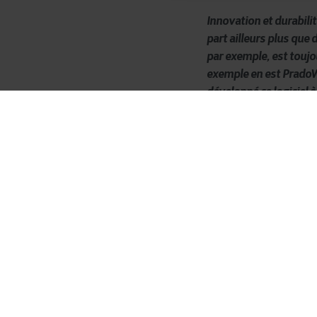
Innovation et durabili
part ailleurs plus que d
par exemple
, est tou
exemple en est
Prado
développé ce logiciel à
ses utilisateurs.
Des
ingénieurs
, des
gé
BRRC
emploie
une
éq
les routes plus
intellig
entrepreneurs
de trav
numériques
pour
atte
La
technolo
Victor
Marinus
, respo
un axe stratégique au