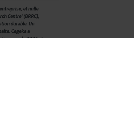
ntreprise, et nulle
rch
Centre' (BRRC),
ation durable. Un
phalte. Cegeka a
ration avec le
BRRC
et
oire
et des
techniciens
.
es
moyens
de
rendre
ances
avec les
us les technologies
ur
alisation est devenue
e BRRC comprennent que