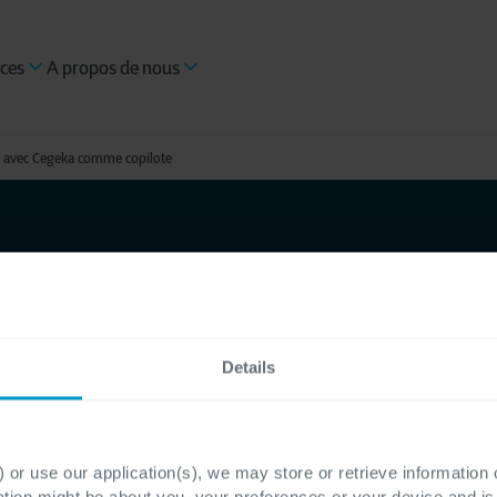
ces
A propos de nous
on avec Cegeka comme copilote
 la route
vec
Details
opilote
 or use our application(s), we may store or retrieve information
ation might be about you, your preferences or your device and i