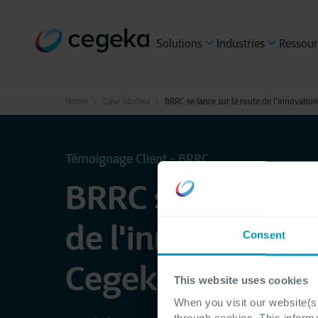
Solutions
Industries
Ressour
Home
Case Studies
BRRC se lance sur la route de l'innovati
Témoignage Client - BRRC
BRRC se lance sur
de l'innovation a
Consent
Cegeka comme c
This website uses cookies
When you visit our website(s)
through cookies. This inform