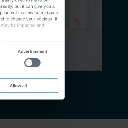
rectly, but it can give you a
ption not to allow some types
nd to change your settings. If
ts may be impacted and
Advertisement
Allow all