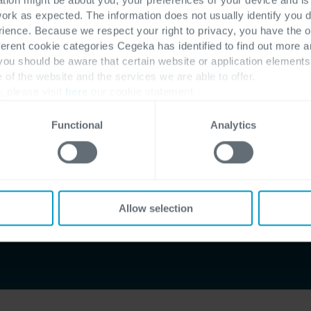
work as expected. The information does not usually identify you di
ence. Because we respect your right to privacy, you have the o
ferent cookie categories Cegeka has identified to find out more a
 you should be aware that certain website or application elemen
e of the website and the services we are able to offer.
, please visit
here
our cookie statement.
Functional
Analytics
isé
isateurs
BRRC
Allow selection