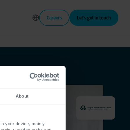
Careers
Let’s get in touch
About
 on your device, mainly
s mainly used to make our