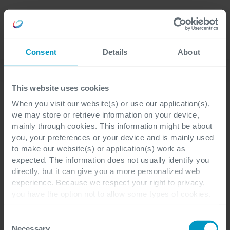
Lavora
Language
con noi
Consent
Details
About
Chi siamo
This website uses cookies
When you visit our website(s) or use our application(s),
Certificazioni e riconoscimenti esterni
we may store or retrieve information on your device,
mainly through cookies. This information might be about
Top Employer e altri
you, your preferences or your device and is mainly used
to make our website(s) or application(s) work as
riconoscimenti
expected. The information does not usually identify you
directly, but it can give you a more personalized web
experience. Because we respect your right to privacy,
you have the option not to allow some types of cookies.
Top Employers Institute
Il
, la principale
Check out the different cookie categories Cegeka has
identified to find out more and to change your settings. If
Consent
autorità mondiale in materia di
you disable certain cookies, you should be aware that
Necessary