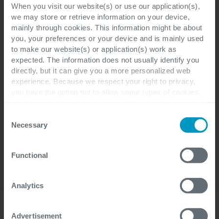
When you visit our website(s) or use our application(s),
we may store or retrieve information on your device,
mainly through cookies. This information might be about
My Assistant
you, your preferences or your device and is mainly used
to make our website(s) or application(s) work as
expected. The information does not usually identify you
I bot si stanno facendo strada nell'ambiente di
directly, but it can give you a more personalized web
lavoro, automatizzando in modo intelligente le
experience. Because we respect your right to privacy,
attività e liberando i dipendenti. Ma come si fa a
you have the option not to allow some types of cookies.
Check out the different cookie categories Cegeka has
implementare con successo le soluzioni di
identified to find out more and to change your settings. If
Consent
assistenza? Comunicare in modo autentico e
you disable certain cookies, you should be aware that
Necessary
Selection
proattivo e trovare un equilibrio tra efficienza ed
certain website or application elements may be impacted
esperienza utente.
and interfere with your experience of the website and the
Functional
services we are able to offer.
For more detailed information, please visit
here
our
cookie statement.
Analytics
Advertisement