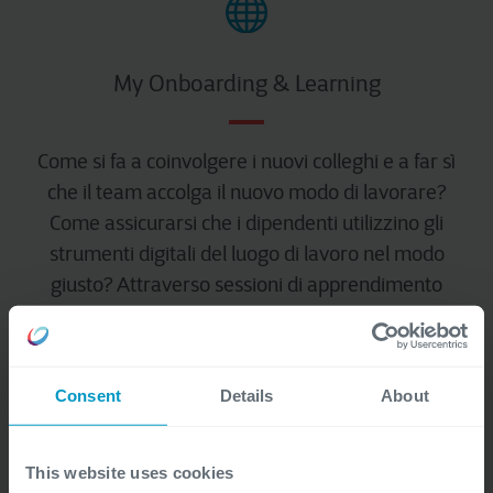
My Onboarding & Learning
Come si fa a coinvolgere i nuovi colleghi e a far sì
che il team accolga il nuovo modo di lavorare?
Come assicurarsi che i dipendenti utilizzino gli
strumenti digitali del luogo di lavoro nel modo
giusto? Attraverso sessioni di apprendimento
approfondite e piattaforme video, garantiamo un
onboarding e un'adozione ottimale da parte degli
utenti.
Consent
Details
About
This website uses cookies