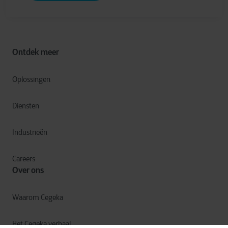
Ontdek meer
Oplossingen
Diensten
Industrieën
Careers
Over ons
Waarom Cegeka
Het Cegeka verhaal