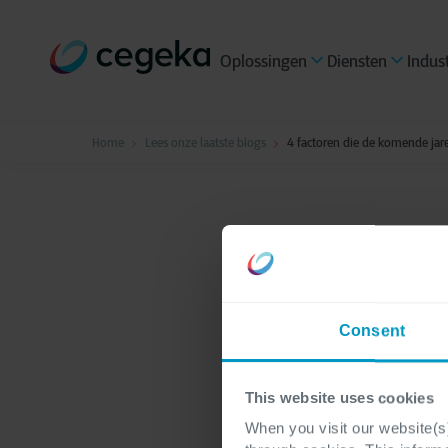
Oplossingen
Diensten
Indus
Home
Lees onze laatste blogs
4 factoren die de komende jar
Finance & Operations
4 facto
Consent
invloed
This website uses cookies
in de c
When you visit our website(s)