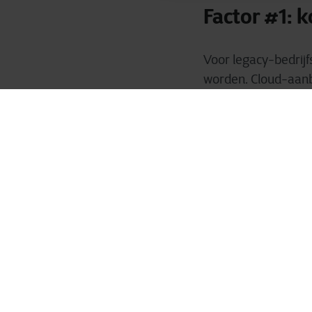
Factor #1: 
Voor legacy-bedrijf
worden. Cloud-aanbi
organisaties te hel
kiezen.
Factor #2: 
Veel organisaties z
wordt de afhankelijk
afhankelijk van de
voor multicloud beh