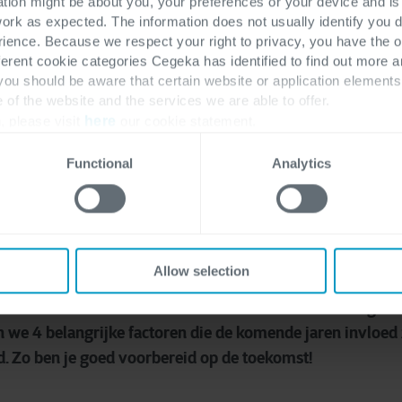
ation might be about you, your preferences or your device and i
work as expected. The information does not usually identify you di
ence. Because we respect your right to privacy, you have the o
ferent cookie categories Cegeka has identified to find out more a
 you should be aware that certain website or application elemen
e of the website and the services we are able to offer.
, please visit
here
our cookie statement.
Functional
Analytics
Allow selection
 on-premise ERP naar de cloud is geen eenvoudige upgrad
s cruciaal om hierover na te denken vanuit een strategisch
 we 4 belangrijke factoren die de komende jaren invloed
d. Zo ben je goed voorbereid op de toekomst!