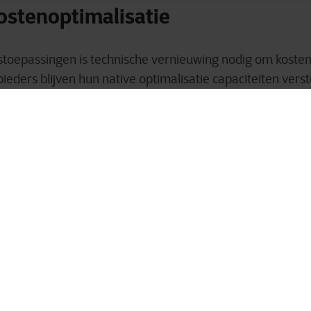
kostenoptimalisatie
stoepassingen is technische vernieuwing nodig om kostene
eders blijven hun native optimalisatie capaciteiten ver
pen de meest kosteneffectieve architectuur voor hun prest
multicloud
ullen kiezen voor meer dan één cloudprovider. Met een m
heid van leveranciers minder. Dergelijke strategieën zijn
 overdraagbaarheid van bestaande toepassingen en van 
eerlogica.