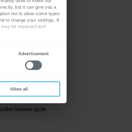
s mainly used to make our
rectly, but it can give you a
ption not to allow some types
nd to change your settings. If
ts may be impacted and
Advertisement
Allow all
e die je in een
 perspectief. In
 zullen hebben op de