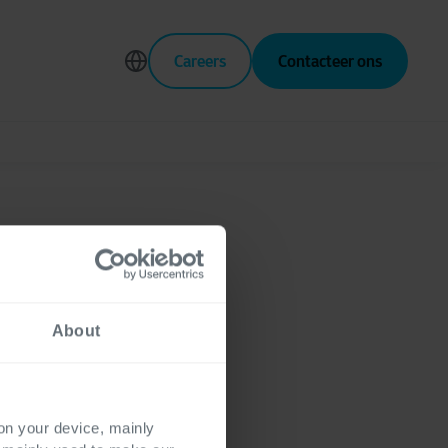
Careers
Contacteer ons
aren
About
an ERP
 on your device, mainly