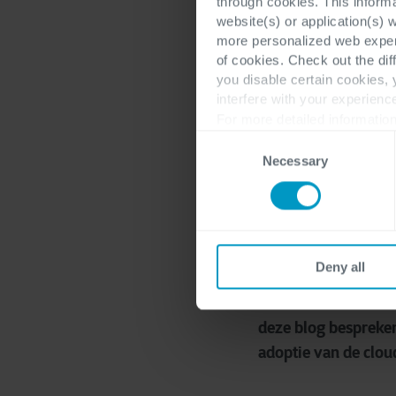
through cookies. This inform
website(s) or application(s) 
more personalized web experi
of cookies. Check out the dif
Stijn Geeroms
you disable certain cookies,
interfere with your experienc
mei 25, 2022
For more detailed information
Consent
Necessary
Selection
Deny all
De overstap van een
week uitvoert. Het i
deze blog bespreken
adoptie van de clou