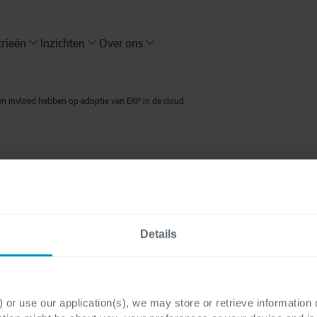
trieën
Inzichten
Over ons
en invloed hebben op adoptie van ERP in de cloud
Business Central
1 minuut leestijd
ren die de komende j
Details
 hebben op adoptie v
loud
 or use our application(s), we may store or retrieve information