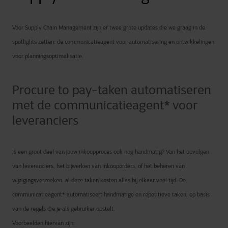
Voor Supply Chain Management zijn er twee grote updates die we graag in de
spotlights zetten: de communicatieagent voor automatisering en ontwikkelingen
voor planningsoptimalisatie.
Procure to pay-taken automatiseren
met de communicatieagent* voor
leveranciers
Is een groot deel van jouw inkoopproces ook nog handmatig? Van het opvolgen
van leveranciers, het bijwerken van inkooporders, of het beheren van
wijzigingsverzoeken: al deze taken kosten alles bij elkaar veel tijd. De
communicatieagent* automatiseert handmatige en repetitieve taken, op basis
van de regels die je als gebruiker opstelt.
Voorbeelden hiervan zijn: