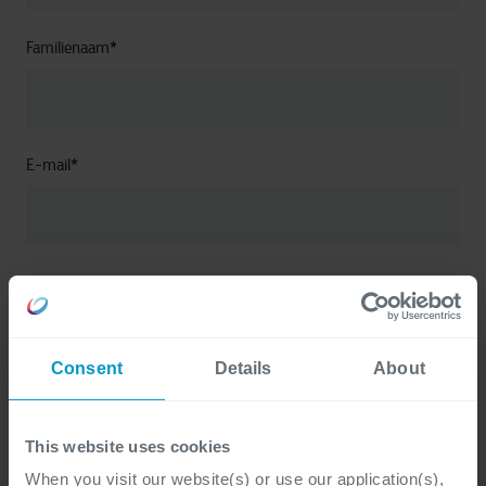
Familienaam
*
E-mail
*
Bedrijfsnaam
*
Consent
Details
About
Industrie
*
This website uses cookies
When you visit our website(s) or use our application(s),