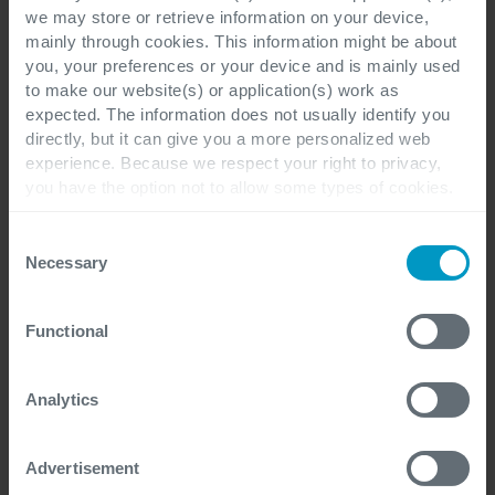
we may store or retrieve information on your device,
Jouw vraag of bericht
*
mainly through cookies. This information might be about
you, your preferences or your device and is mainly used
to make our website(s) or application(s) work as
expected. The information does not usually identify you
directly, but it can give you a more personalized web
experience. Because we respect your right to privacy,
you have the option not to allow some types of cookies.
Check out the different cookie categories Cegeka has
identified to find out more and to change your settings. If
Consent
you disable certain cookies, you should be aware that
Necessary
Selection
certain website or application elements may be impacted
and interfere with your experience of the website and the
Ik heb de privacyverklaring gelezen en begrijp dat
Functional
services we are able to offer.
mijn persoonlijke gegevens worden verwerkt om te
For more detailed information, please visit
here
our
reageren op mijn vraag en/of om contact met mij
cookie statement.
Analytics
op te nemen over de gevraagde informatie of
diensten.
*
Advertisement