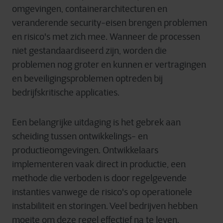
omgevingen
,
containerarchitecturen
en
veranderende
security-
eisen
brengen
problemen
en
risico's
met
zich
mee.
Wanneer
de
processen
niet
gestandaardiseerd
zijn
,
worden
d
i
e
problemen
nog
groter
en
kunnen
er
vertragingen
en
beveiligingsproblemen
optreden
bij
bedrijfskritische
applicaties
.
Een
belangrijke
uitdaging
is het
gebrek
aan
scheiding
tussen
ontwikkel
ings
-
en
productieomgevingen
.
Ontwikkelaars
implementeren
vaak
direct in
productie
,
een
methode
die
verboden
is door
regelgevende
instanties
vanwege
de
risico's
op
operationele
instabiliteit
en
storingen
. Veel
bedrijven
hebben
moeite
om
deze
regel
effectief
na
te
leven
.