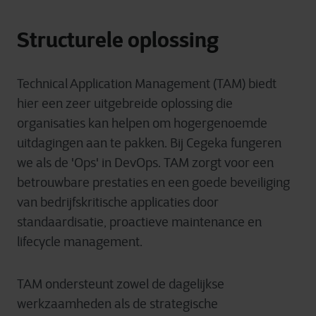
Structurele oplossing
Technical Application Management (TAM)
biedt
hier
een
zeer
uitgebreide
oplossing
die
organisaties
kan
helpen
om
hogerg
e
noemde
uitdagingen
aan
te
pakken
. Bij Cegeka
fungeren
we
als
de 'Ops' in DevOps. TAM
zorgt
voor
een
betrouwbare
p
restaties
en
een
goede
beveiliging
van
bedrijfskritische
applicaties
door
standaardisatie
,
proactie
ve
maintenance
en
lifecycle management.
TAM
ondersteunt
zowel
de
dagelijkse
werkzaamheden
als
de
strategische