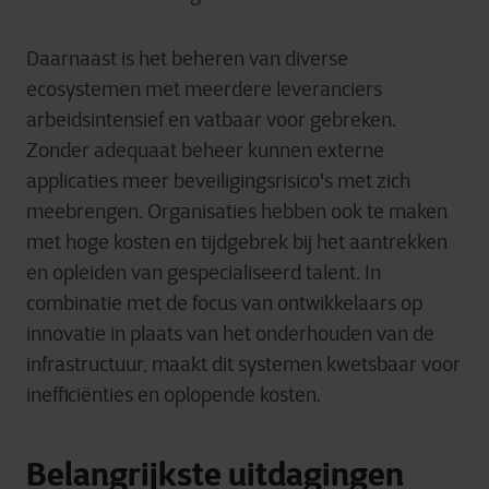
Daarnaast
is het
beheren
van diverse
ecosystemen
met
meerdere
leveranciers
arbeidsintensief
en
vatbaar
voor
gebreken
.
Zonder
adequaat
beheer
kunnen
externe
applicaties
meer
beveiligingsrisico's
met
zich
meebrengen
.
Organisaties
hebben
ook
te
maken
met
hoge
kosten
en
tijd
gebrek
bij
het
aantrekken
en
opleiden
van
gespecialiseerd
talent. In
combinatie
met de focus van
ontwikkelaars
op
innovatie
in
plaats
van het
onderhouden
van de
infrastructuur
,
maakt
dit
systemen
kwetsbaar
voor
inefficiënties
en
oplopende
kosten
.
Belangrijkste uitdagingen