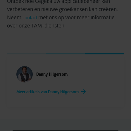
Ontdek
hoe Cegeka
uw
applicatiebeheer
kan
verbeteren
en
nieuwe
groeikansen
kan
creëren
.
Neem
met
ons
op
voor
meer
informatie
contact
over
onze
TAM-
diensten
.
Danny Hilgersom
Meer artikels van Danny Hilgersom