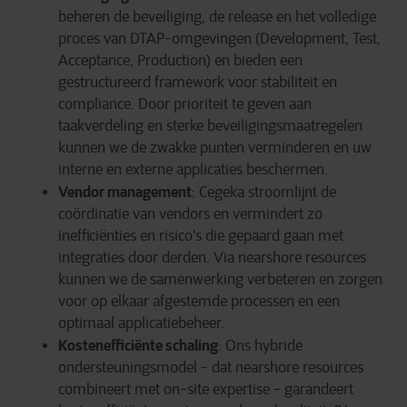
beheren
de
beveiliging
,
de
release
e
n
het
volledige
proces
van DTAP-
omgevingen
(Development, Test,
Acceptance, Production)
en
bieden
een
gestructureerd
framework
voor
stabiliteit
en
compliance
. Door
prioriteit
te
geven
aan
taakverdeling
en
s
terke
beveiligingsmaatregelen
kunnen
we de
zwakke
p
unten
verminderen
en
uw
interne
en
externe
applicaties
beschermen
.
Vendor management
:
Cegeka
stroomlijnt
de
coördinatie
van vendors
en
vermindert
zo
inefficiënties
en
risico's
die
gepaard
gaan
met
integraties
door
derden
. Via nearshore resources
kunnen
we de
samenwerking
verbeteren
en
zorgen
voor
op
elkaar
afgestemde
processen
en
een
optimaal
applicatiebeheer
.
Kostenefficiënte schaling
:
Ons
hybride
ondersteuningsmodel
-
dat
nearshore resources
combineert
met on-site
expertise
-
garandeert