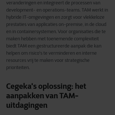
veranderingen
en
integreert
de
processen
van
development-
en
operations-teams. TAM
werkt
in
hybride
IT-
omgevingen
en
zorgt
voor
vlekkeloze
prestaties
van
applicaties
on-premise
, in de cloud
en
in
containersystemen
. Voor
organisaties
die
te
maken
hebben
met
toenemende
complexiteit
biedt
TAM
een
gestructureerde
aanpak
die
kan
helpen
om
risico's
te
verminder
en
en
interne
resources
vrij
te
maken
voor
strategische
prioriteiten
.
Cegeka's oplossing: het
aanpakken van TAM-
uitdagingen