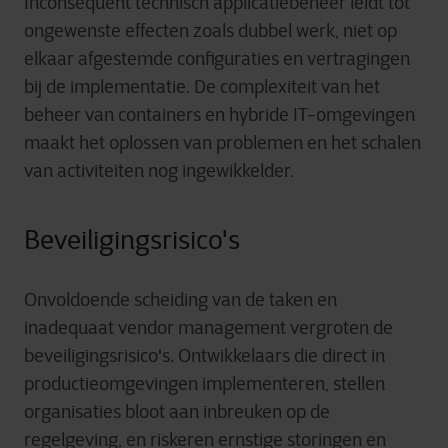
Inconsequent
technisch
applicatiebeheer
leidt
tot
ongewenste
effecten
zoals
dubbel
werk
,
niet
op
elkaar
afgestemde
configuraties
en
vertragingen
bij
de
implementatie
. De
complexiteit
van het
beheer
van containers
en
hybride
IT-
omgevingen
maakt
het
oplossen
van
problemen
en
het
schalen
van
activiteiten
nog
ingewikkelder
.
Beveiligingsrisico's
Onvoldoende
scheiding
van de taken
en
inadequaat
vendor management
vergroten
de
be
veilig
ings
risico's
.
Ontwikkelaars
die direct in
productieomgevingen
implementeren
,
stellen
organisaties
bloot
aan
inbreuken
op de
regelgeving
,
en
riskeren
ern
stige
st
oringen
en