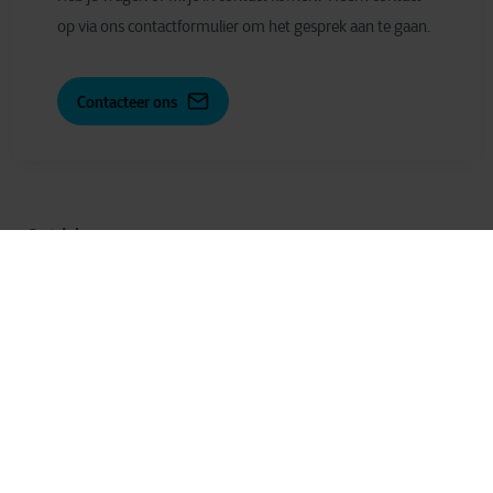
op via ons contactformulier om het gesprek aan te gaan.
Contacteer ons
Ontdek meer
Oplossingen
Diensten
Industrieën
Careers
Over ons