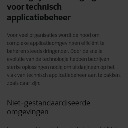
voor technisch
applicatiebeheer
Voor
veel
organisaties
wordt
de
nood
om
complexe
applicatieomgevingen
efficiënt
te
beheren
steeds
dringender
. D
oor de
snelle
evolutie
van
de
technologie
hebben
bedrijven
sterke
oplossingen
nodig
om
uitdagingen
op het
vlak
van
technisch
applicatiebeheer
aan
te
pakken
,
zoals
daar
zijn
:
Niet-gestandaardiseerde
omgevingen