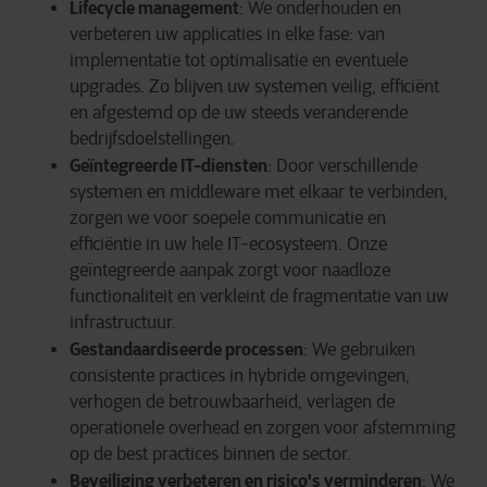
Lifecycle management
:
We
onderhouden
en
verbeteren
uw
applicaties
in elke
fase
:
v
an
implementatie
tot
optimalisatie
en
eventuele
upgrades. Zo
blijven
uw
systemen
veilig
,
efficiënt
en
afgestemd
op de
uw
steeds
veranderende
bedrijfsdoelstellingen
.
Geïntegreerde IT-diensten
:
Door
verschillende
systemen
en
middleware met
elkaar
te
verbinden
,
zorgen
we
voor
soepele
communicatie
en
efficiëntie
in
uw
hele IT-
ecosysteem
.
Onze
geïntegreerde
aanpak
zorgt
voor
naadloze
functionaliteit
en
verkleint
de
fragmentatie
van
uw
infrastructuur
.
Gestandaardiseerde processen
:
We
gebruiken
consistente
practices in
hybride
omgevingen
,
verhogen
de
betrouwbaarheid
,
verlagen
de
operationele
overhead
en
zorgen
voor
afstemming
op de best practices
binnen
de sector.
Beveiliging verbeteren en risico's verminderen
:
We