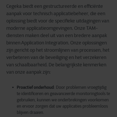
Cegeka
biedt
een
gestructureerde
en
efficiënte
aanpak
voor
technisch
applicatiebeheer
, die
een
oplossing
biedt
voor
de
specifieke
uitdagingen
van
moderne
applicatieomgevingen
.
Onze
TAM-
diensten
maken
deel
uit
van
een
bredere
aanpak
binnen
Application Integration.
Onze
oplossingen
zijn
gericht
op het
stroomlijnen
van
processen
, het
verbeteren
van de
beveiliging
en
het
verzekeren
van
schaalbaarheid
. De
belangrijkste
kenmerken
van
onze
aanpak
zijn
:
Proactief onderhoud
:
Door
problemen
vroegtijdig
te
identificeren
en
geavanceerde
monitoringtools
te
gebruiken
,
kunnen
we
onderbrekingen
voorkomen
en
ervoor
zorgen
dat
uw
applicaties
probleemloos
blijven
draaien
.