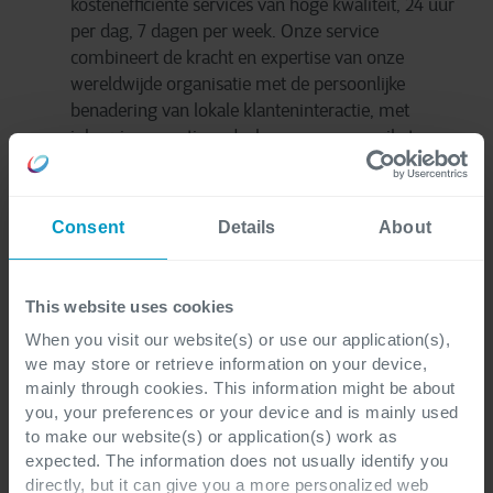
kost
en
efficiënte
services van
hoge
kwaliteit
, 24
uur
per
dag
, 7
dagen
per week.
Onze
service
combineert
de
kracht
en
expertise
van
onze
wereldwijde
organisatie
met de
persoonlijke
benadering
van
lokale
klant
en
interactie
, met
inbegrip
van
actieve
deelname
aan
uw
agile
teams
om het
gezamenlijke
succes
te
bevorderen
. Die
schaalbare
aanpak
stelt
bedrijven
in
staat
om
zich
snel
aan
te
passen
aan
veranderende
behoeften
Consent
Details
About
zonder
grote
investeringen
in extra
personeel
of
opleiding
.
Monitoring
:
we
zorgen
ervoor
dat
This website uses cookies
monitoringdiensten
verder
gaan
dan
standaard
When you visit our website(s) or use our application(s),
metrics. We
zijn
klaar
om
een
allesomvattende
we may store or retrieve information on your device,
'digital experience management'-
aanpak
aan
te
mainly through cookies. This information might be about
bieden
, Observability
genaamd
, die monitoring
you, your preferences or your device and is mainly used
omvat
van
infrastructuurbeheer
tot
to make our website(s) or application(s) work as
applicatieperformantie
, om zo
een
grondige
end-
expected. The information does not usually identify you
to-end-
keten
te
garanderen
.
directly, but it can give you a more personalized web