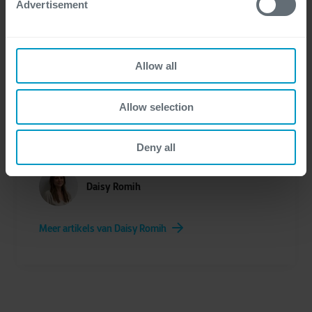
Advertisement
Benieuwd hoe jouw organisatie deze trends kan
implementeren?
om
Neem contact met ons op
samen te bouwen aan jouw digitale
Allow all
werkplekstrategie.
Allow selection
Deny all
Daisy Romih
Meer artikels van Daisy Romih