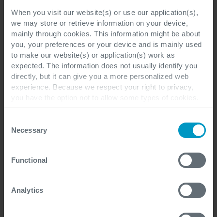
Versleuteling en endpoint-beveiliging
:
When you visit our website(s) or use our application(s),
Geavanceerde versleutelingstechnologieën en
we may store or retrieve information on your device,
beveiliging van eindgebruikersapparaten worden
mainly through cookies. This information might be about
gemeengoed.
you, your preferences or your device and is mainly used
to make our website(s) or application(s) work as
expected. The information does not usually identify you
Conclusie
directly, but it can give you a more personalized web
experience. Because we respect your right to privacy,
you have the option not to allow some types of cookies.
De digitale werkplek in 2025 zal worden
Check out the different cookie categories Cegeka has
gekenmerkt door personalisatie, intelligente
identified to find out more and to change your settings. If
Consent
automatisering en naadloze samenwerking van de
you disable certain cookies, you should be aware that
Necessary
Selection
certain website or application elements may be impacted
gebruikte tools. Bedrijven die deze trends
and interfere with your experience of the website and the
omarmen, zullen niet alleen productiever, maar
Functional
services we are able to offer.
ook aantrekkelijker voor talent zijn. De toekomst
For more detailed information, please visit
here
our
op vlak van werk is digitaal, mensgericht en
cookie statement.
Analytics
voortdurend in beweging.