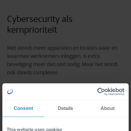
Cybersecurity als
kernprioriteit
Met steeds meer apparaten en locaties waar en
waarmee werknemers inloggen, is extra
beveiliging meer dan ooit nodig. Maar het wordt
ook steeds complexer.
Zero-trust-beveiliging
: Toegang tot systemen en
gegevens wordt alleen verleend na verificatie van
identiteit en apparaat.
Consent
Details
About
Bewustzijnstraining
: Werknemers worden vaker
getraind om phishing, social engineering en andere
bedreigingen te herkennen.
This website uses cookies