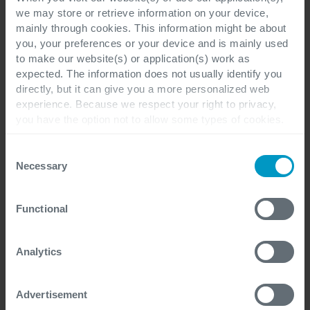
we may store or retrieve information on your device,
Jasper Callens
mainly through cookies. This information might be about
you, your preferences or your device and is mainly used
to make our website(s) or application(s) work as
Meer artikels van Jasper Callens
expected. The information does not usually identify you
directly, but it can give you a more personalized web
experience. Because we respect your right to privacy,
you have the option not to allow some types of cookies.
Check out the different cookie categories Cegeka has
identified to find out more and to change your settings. If
Consent
you disable certain cookies, you should be aware that
Necessary
Selection
certain website or application elements may be impacted
and interfere with your experience of the website and the
Functional
services we are able to offer.
Contacteer ons
For more detailed information, please visit
here
our
cookie statement.
Analytics
Advertisement