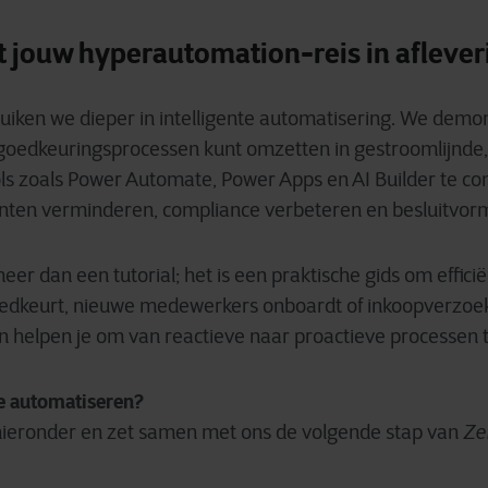
 jouw hyperautomation-reis in aflever
duiken we dieper in intelligente automatisering. We demo
goedkeuringsprocessen kunt omzetten in gestroomlijnde
ols zoals Power Automate, Power Apps en AI Builder te c
unten verminderen, compliance verbeteren en besluitvorm
eer dan een tutorial; het is een praktische gids om efficiën
goedkeurt, nieuwe medewerkers onboardt of inkoopverz
 helpen je om van reactieve naar proactieve processen 
e automatiseren?
 hieronder en zet samen met ons de volgende stap van
Ze