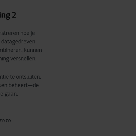
ing 2
nstreren hoe je
, datagedreven
ombineren, kunnen
ing versnellen.
tie te ontsluiten.
oeken beheert—de
te gaan.
ro to