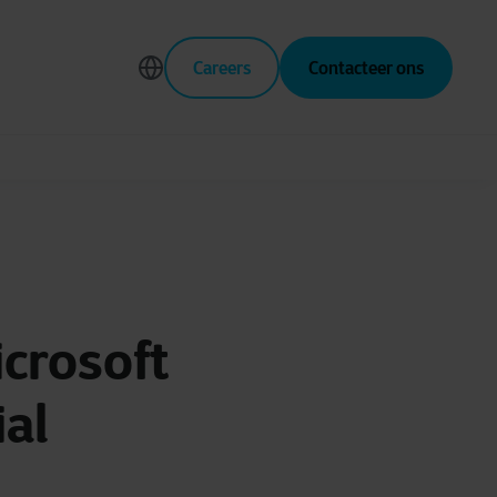
Careers
Contacteer ons
crosoft
ial