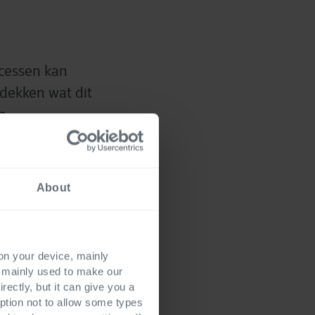
ocessen kan
tdekken wat dit
n
e leggen, je
penplan te
e.
Start vandaag nog je
About
ng.
 on your device, mainly
s mainly used to make our
rectly, but it can give you a
Builder,  
ption not to allow some types
uikerservaringen. 