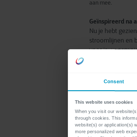
aan mee.
Geïnspireerd na a
Nu je hebt gezie
stroomlijnen en b
voor jouw organi
Assessment
helpt
automatiseringsn
ontwikkelen om a
Consent
en maak
assessment
This website uses cookies
When you visit our website(s)
through cookies. This inform
De volgende s
website(s) or application(s) 
In aflevering 3 la
more personalized web experi
waarmee je automa