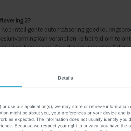
flevering 2?
n hoe intelligente automatisering goedkeuringspr
esluitvorming kan versnellen, is het tijd om te on
Hyperautomation Solutio
satie kan betekenen. Ons
 je om inefficiënties in je huidige workflows bloot t
iveau te evalueren en een op maat gemaakt stap
utomatisering op te schalen binnen je organisati
Details
 van slimme goedkeuringen slimme bedrijfsvoeri
 or use our application(s), we may store or retrieve information
ation might be about you, your preferences or your device and i
tap: Aflevering 3 van Zero to Hyperautomation!
work as expected. The information does not usually identify you di
ten we je zien hoe je een slimme app bouwt met Power Apps en AI 
ence. Because we respect your right to privacy, you have the o
tisering verder brengt dan workflows, richting intelligente gebr