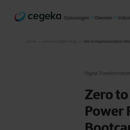
Oplossingen
Diensten
Indus
Home
Lees onze laatste blogs
Zero to Hyperautomation: Micr
Digital Transformation
Zero to
Power P
Bootca