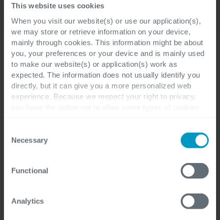
ondersteunen.”
This website uses cookies
When you visit our website(s) or use our application(s),
we may store or retrieve information on your device,
mainly through cookies. This information might be about
you, your preferences or your device and is mainly used
to make our website(s) or application(s) work as
expected. The information does not usually identify you
directly, but it can give you a more personalized web
experience. Because we respect your right to privacy,
you have the option not to allow some types of cookies.
Check out the different cookie categories Cegeka has
identified to find out more and to change your settings. If
Consent
you disable certain cookies, you should be aware that
Necessary
Selection
certain website or application elements may be impacted
and interfere with your experience of the website and the
Functional
services we are able to offer.
For more detailed information, please visit
here
our
cookie statement.
Analytics