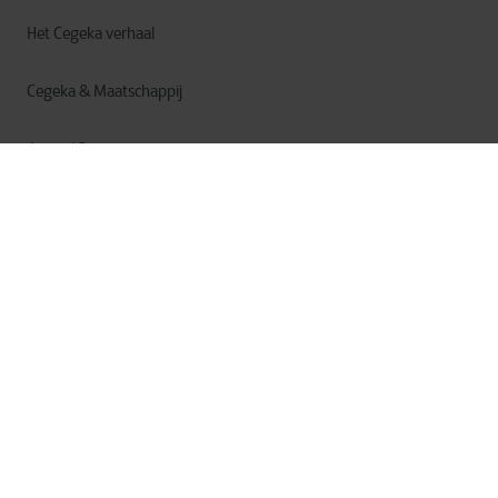
Het Cegeka verhaal
Cegeka & Maatschappij
Annual Report
Privacy
Cookies
Gebruiksvoorwaarden
Algemene Voorwaarden
© Cegeka