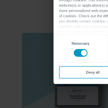
website(s) or application(s) 
more personalized web experi
of cookies. Check out the dif
you disable certain cookies,
interfere with your experienc
For more detailed information
Consent
Necessary
Selection
Deny all