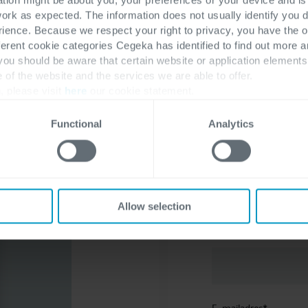
en de volgende stappen in uw traject
work as expected. The information does not usually identify you di
ence. Because we respect your right to privacy, you have the o
ferent cookie categories Cegeka has identified to find out more a
 you should be aware that certain website or application elemen
e of the website and the services we are able to offer.
, please visit
here
our cookie statement.
Functional
Analytics
Voornaam
*
Allow selection
Achternaam
*