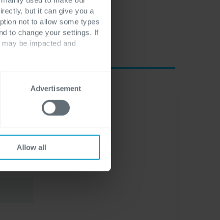
rectly, but it can give you a
ption not to allow some types
nd to change your settings. If
ts may be impacted and
Advertisement
Allow all