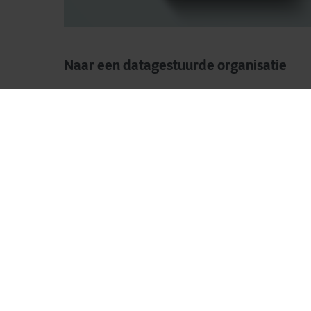
Naar een datagestuurde organisatie
In welke fase uw bedrijf zich ook bevindt,
een volgende stap naar meer business 
efficiëntie, wendbaarheid, betrokkenhei
klanttevredenheid en concurrentiekrach