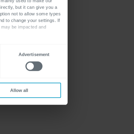
s mainly used to make our
rectly, but it can give you a
ption not to allow some types
nd to change your settings. If
ts may be impacted and
schap aan,
itale toekomst
d alternatief te
Advertisement
Allow all