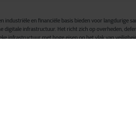
een industriële en financiële basis bieden voor langdurige
ne digitale infrastructuur. Het richt zich op overheden, def
eke infrastructuur met hoge eisen op het vlak van veilighei
menlijke soevereine cloudpropositie met 100% Belgische 
van Belgische en Europese wetgeving, operationele contro
lijkheid van extraterritoriale wetgeving zoals de Ameri
O van Cegeka:
“Digitale soevereiniteit is geen theoretisch
eiste voor overheden en aanbieders van kritieke infrastru
r urgent. We zien de vraag in de markt duidelijk versnell
p zoek gaan naar betrouwbare lokale alternatieven die co
nderen. Samen met KEYES bieden we een oplossing onder 