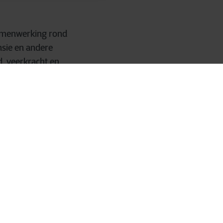
 samenwerking rond
ensie en andere
d, veerkracht en
dataresidentie,
le binnen België en
kaanse CLOUD Act.
 debat meer. Het is
ctuur. En in België
en. Organisaties
ntrole, compliance
Belgische controle,