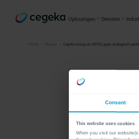
Oplossingen
Diensten
Indus
Home
Nieuws
Cegeka Group en KEYES gaan strategisch partne
Partnerships
Corpora
Cegeka
Consent
strateg
This website uses cookies
kritiek
When you visit our website(s)