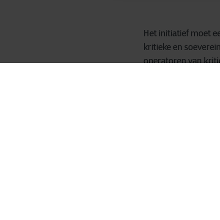
Het initiatief moet 
kritieke en soeverei
operatoren van kriti
rechtszekerheid.
De kern is een geza
volledige naleving 
de EU, en onafhanke
Koen Deryckere, CE
een operationele ver
is die nood bijzonde
gaan steeds vaker o
en veerkracht gara