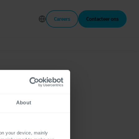
Careers
Contacteer ons
n
About
n om de
tuur van
 on your device, mainly