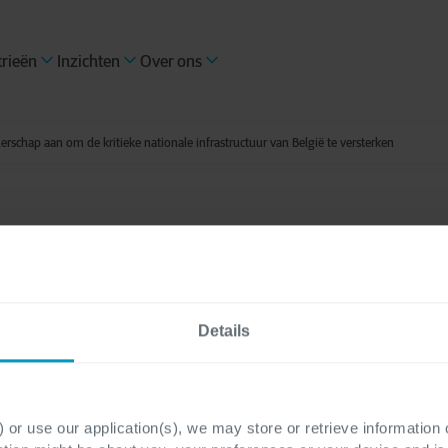
trieën
Inzichten
Over ons
rschap aan om de kritieke nationale infrastructuur van België te versterken
te
2 minuten leestijd
 Group en KEYES gaa
Details
isch partnerschap aa
e nationale infrastruc
 or use our application(s), we may store or retrieve information