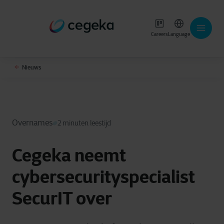
Careers
Language
Nieuws
Overnames
2 minuten leestijd
Cegeka neemt
cybersecurityspecialist
SecurIT over