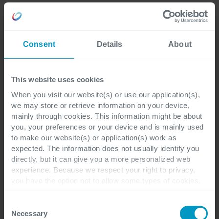
Contacteer ons
Consent
Details
About
This website uses cookies
When you visit our website(s) or use our application(s),
we may store or retrieve information on your device,
mainly through cookies. This information might be about
you, your preferences or your device and is mainly used
to make our website(s) or application(s) work as
Voornaam
*
expected. The information does not usually identify you
directly, but it can give you a more personalized web
experience. Because we respect your right to privacy,
you have the option not to allow some types of cookies.
Check out the different cookie categories Cegeka has
Achternaam
*
identified to find out more and to change your settings. If
Consent
you disable certain cookies, you should be aware that
Necessary
Selection