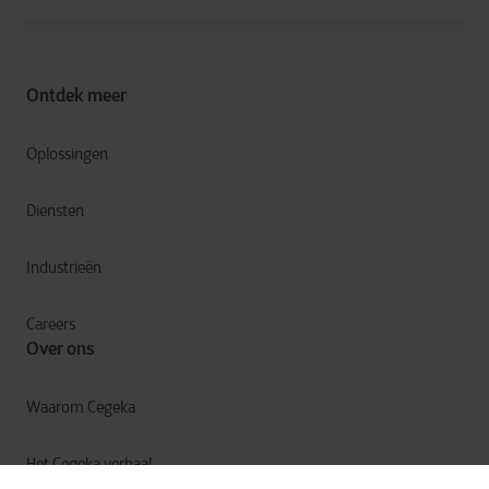
Ontdek meer
Oplossingen
Diensten
Industrieën
Careers
Over ons
Waarom Cegeka
Het Cegeka verhaal