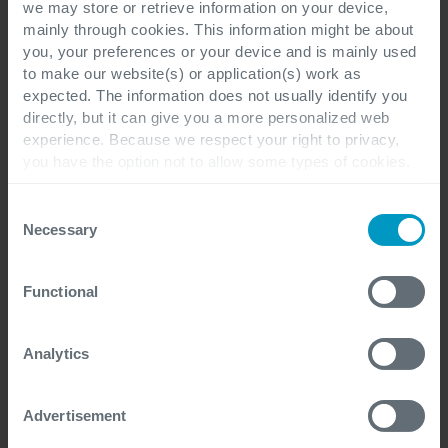
we may store or retrieve information on your device,
mainly through cookies. This information might be about
you, your preferences or your device and is mainly used
to make our website(s) or application(s) work as
expected. The information does not usually identify you
directly, but it can give you a more personalized web
experience. Because we respect your right to privacy,
Ik heb de privacyverklaring gelezen en
you have the option not to allow some types of cookies.
begrijp dat mijn persoonlijke gegevens
Check out the different cookie categories Cegeka has
identified to find out more and to change your settings. If
worden verwerkt om te reageren op mijn
Consent
you disable certain cookies, you should be aware that
Necessary
Selection
vraag en/of om contact met mij op te
certain website or application elements may be impacted
nemen over de gevraagde informatie of
and interfere with your experience of the website and the
Functional
services we are able to offer.
diensten.
*
For more detailed information, please visit
here
our
cookie statement.
Analytics
Ik ontvang graag af en toe updates en
andere marketingcommunicaties met
Advertisement
betrekking tot alle diensten van Cegeka.