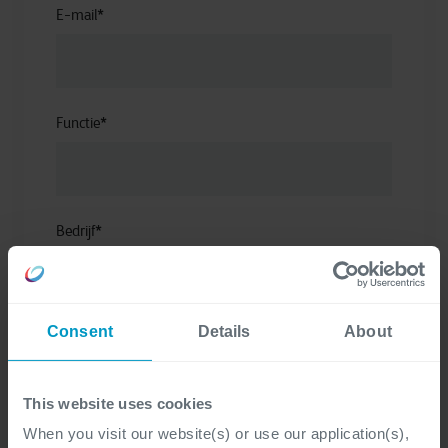
E-mail
*
Functie
*
Bedrijf
*
Consent
Details
About
Uw vraag
*
This website uses cookies
When you visit our website(s) or use our application(s),