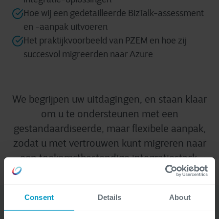
Hoe wij een gedetailleerde BizTalk-assessment
en -aanpak uitvoeren
Het praktijkvoorbeeld van PZEM en hoe zij
succesvol migreerden naar Azure
We begrijpen uw uitdagingen, en staan klaar
om u te ondersteunen met een
gestandaardiseerde, maar flexibele aanpak,
zodat u met vertrouwen kunt migreren naar
een toekomstbestendige integratiestack.
Consent
Details
About
Bekijk de opname van ons