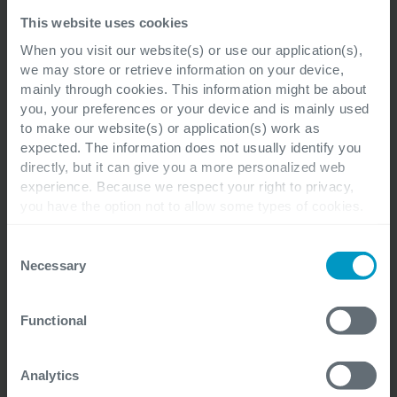
webinar (ENG)
This website uses cookies
When you visit our website(s) or use our application(s),
we may store or retrieve information on your device,
mainly through cookies. This information might be about
Ontdek in 45 minuten hoe u de juiste keuzes
you, your preferences or your device and is mainly used
to make our website(s) or application(s) work as
maakt voor uw organisatie.
expected. The information does not usually identify you
directly, but it can give you a more personalized web
experience. Because we respect your right to privacy,
you have the option not to allow some types of cookies.
Check out the different cookie categories Cegeka has
identified to find out more and to change your settings. If
Consent
you disable certain cookies, you should be aware that
Necessary
Selection
Voornaam
*
certain website or application elements may be impacted
and interfere with your experience of the website and the
Functional
services we are able to offer.
For more detailed information, please visit
here
our
cookie statement.
Achternaam
*
Analytics