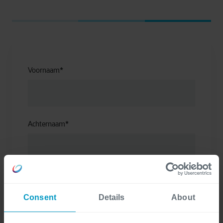
Voornaam
*
Achternaam
*
Functie
Consent
Details
About