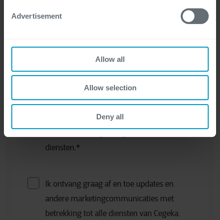
Advertisement
Allow all
Ik heb de privacyverklaring gelezen en
Allow selection
begrijp dat mijn persoonlijke gegevens
worden verwerkt om te reageren op mijn
Deny all
vraag en/of om contact met mij op te
nemen over de gevraagde informatie of
diensten.
*
Ik ontvang graag af en toe updates en
andere marketingcommunicaties met
betrekking tot alle diensten van Cegeka.