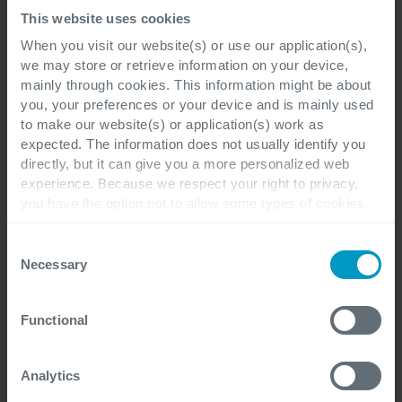
Bedrijf
*
This website uses cookies
When you visit our website(s) or use our application(s),
we may store or retrieve information on your device,
mainly through cookies. This information might be about
you, your preferences or your device and is mainly used
Telefoonnummer
*
to make our website(s) or application(s) work as
expected. The information does not usually identify you
directly, but it can give you a more personalized web
experience. Because we respect your right to privacy,
you have the option not to allow some types of cookies.
E-mail
*
Check out the different cookie categories Cegeka has
identified to find out more and to change your settings. If
Consent
you disable certain cookies, you should be aware that
Necessary
Selection
certain website or application elements may be impacted
and interfere with your experience of the website and the
Jouw vraag
*
Functional
services we are able to offer.
For more detailed information, please visit
here
our
cookie statement.
Analytics