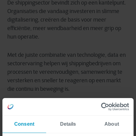
De shippingsector bevindt zich op een kantelpunt.
Organisaties die vandaag investeren in slimme
digitalisering, creëren de basis voor meer
efficiëntie, meer wendbaarheid en meer grip op
hun operatie.
Met de juiste combinatie van technologie, data en
sectorervaring helpen wij shippingbedrijven om
processen te vereenvoudigen, samenwerking te
versterken en sneller te reageren op een markt
die continu in beweging is.
Digitale transformatie is daarmee geen
toekomstmuziek, maar een concrete stap om
competitief en veerkrachtig te blijven in een steeds
Consent
Details
About
complexere maritieme omgeving