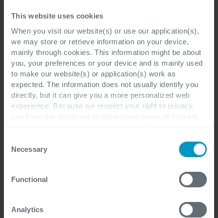
This website uses cookies
Klaar om uw
When you visit our website(s) or use our application(s),
we may store or retrieve information on your device,
shippingorganisatie te
mainly through cookies. This information might be about
transformeren?
you, your preferences or your device and is mainly used
to make our website(s) or application(s) work as
expected. The information does not usually identify you
directly, but it can give you a more personalized web
Ontdek hoe Cegeka shippingbedrijven ondersteunt
experience. Because we respect your right to privacy,
met slimme Microsoft-oplossingen voor onder
you have the option not to allow some types of cookies.
meer:
Check out the different cookie categories Cegeka has
identified to find out more and to change your settings. If
Consent
you disable certain cookies, you should be aware that
Necessary
Selection
procurement,
certain website or application elements may be impacted
vendor management,
and interfere with your experience of the website and the
crewing,
Functional
services we are able to offer.
For more detailed information, please visit
here
our
factuurverwerking en
cookie statement.
datagedreven besluitvorming
Analytics