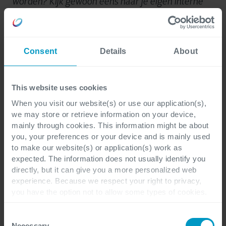
worden? Kijk gewoon eens naar je eigen interne
processen en procedures. Ik weet zeker dat je vele
mappen vol documentatie tegenkomt. Vraag jezelf
nu het volgende af: waarom doe je dit? Veel
Consent
Details
About
organisaties maken zaken te complex. Er is nog
veel efficiëntie te winnen op dat gebied
.”
This website uses cookies
When you visit our website(s) or use our application(s),
we may store or retrieve information on your device,
mainly through cookies. This information might be about
… naar compliance op
you, your preferences or your device and is mainly used
to make our website(s) or application(s) work as
bedrijfsniveau
expected. The information does not usually identify you
directly, but it can give you a more personalized web
experience. Because we respect your right to privacy,
In plaats van het beheren van compliance in elk
you have the option not to allow some types of cookies.
afzonderlijk team, moeten organisaties streven
Check out the different cookie categories Cegeka has
naar een alomvattende kijk op regelgeving, door
identified to find out more and to change your settings. If
Consent
het op bedrijfsniveau aan te pakken. Met
you disable certain cookies, you should be aware that
Necessary