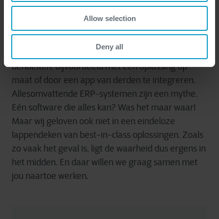
Allow selection
Begrijp ons niet verkeerd: maatwerk is niet per
definitie een slecht idee. Soms loont het om een
Deny all
ERP aan te passen pp basis van jouw specifieke
behoeften, bijvoorbeeld met een oplossing op
maat of door een app van derden te integreren.
Allesomvattende ERP-systemen zijn een mythe.
Eén software die alles kan? Was het maar waar!
Maar wij geloven ook niet in een eindeloze
lappendeken van best-in-class oplossingen. Zoals
zo vaak het geval is, ligt de waarheid dus ergens in
het midden. En daar willen we graag samen met
jou naartoe werken.