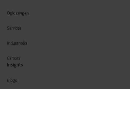
Oplossingen
Services
Industrieën
Careers
Insights
Blogs
Ebooks
Webinars
Corporate Nieuws