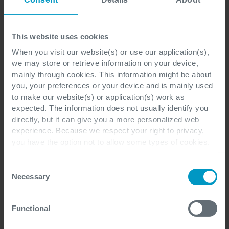
Benieuwd naar wat Cegeka voor uw organisatie kan
betekenen? Neem contact op!
This website uses cookies
When you visit our website(s) or use our application(s),
we may store or retrieve information on your device,
mainly through cookies. This information might be about
you, your preferences or your device and is mainly used
to make our website(s) or application(s) work as
expected. The information does not usually identify you
Voornaam
*
directly, but it can give you a more personalized web
experience. Because we respect your right to privacy,
you have the option not to allow some types of cookies.
Check out the different cookie categories Cegeka has
identified to find out more and to change your settings. If
Achternaam
*
Consent
you disable certain cookies, you should be aware that
Necessary
Selection
certain website or application elements may be impacted
and interfere with your experience of the website and the
Functional
services we are able to offer.
Functie
For more detailed information, please visit
here
our