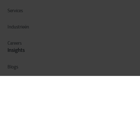
Services
Industrieën
Careers
Insights
Blogs
Ebooks
Webinars
Corporate Nieuws
Privacy