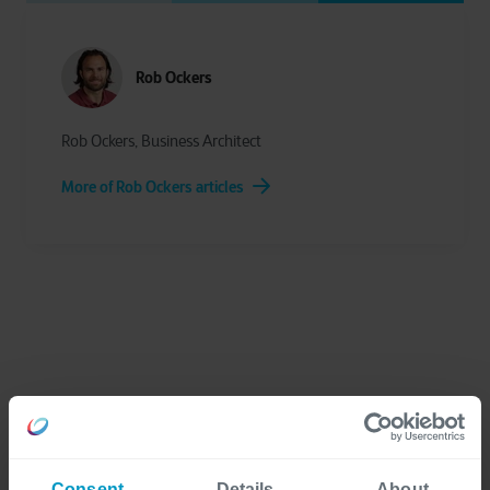
Rob Ockers
Rob Ockers, Business Architect
More of Rob Ockers articles
Neem contact op
Consent
Details
About