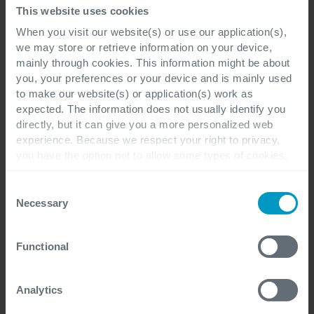
This website uses cookies
In ons e-book ‘
Moderniseren in de financiële sector: van
When you visit our website(s) or use our application(s),
’
gaan we
versnipperde processen naar één platform
we may store or retrieve information on your device,
dieper in op wat het kost als je processen niet op
mainly through cookies. This information might be about
orde zijn. En wat er mogelijk is als dat wel zo is.
you, your preferences or your device and is mainly used
to make our website(s) or application(s) work as
Praktisch, met concrete voorbeelden uit de
expected. The information does not usually identify you
praktijk.
directly, but it can give you a more personalized web
experience. Because we respect your right to privacy,
|
you have the option not to allow some types of cookies.
Download het ebook
Plan een gesprek
Check out the different cookie categories Cegeka has
identified to find out more and to change your settings. If
Consent
======
you disable certain cookies, you should be aware that
Necessary
Selection
certain website or application elements may be impacted
and interfere with your experience of the website and the
Cegeka helpt financiële dienstverleners bij het
Functional
services we are able to offer.
inrichten en optimaliseren van hun ERP-omgeving
For more detailed information, please visit
here
our
op basis van Microsoft Dynamics 365. Wil je weten
cookie statement.
Analytics
wat dat voor jouw organisatie betekent? Neem