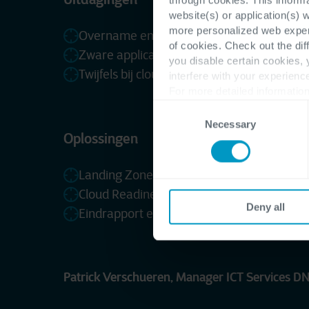
website(s) or application(s) 
more personalized web experi
Overname en integreren systemen
of cookies. Check out the dif
Zware applicaties
you disable certain cookies,
Twijfels bij cloud migratie
interfere with your experienc
For more detailed information
Consent
Necessary
Selection
Oplossingen
Landing Zone Assessment
Cloud Readiness Scan
Deny all
Eindrapport en advies
Patrick Verschueren, Manager ICT Services 