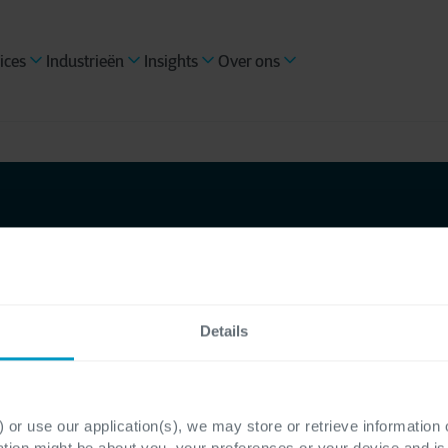
ices
Industrieën
Insights
Over ons
NWG de
Details
 or use our application(s), we may store or retrieve information
ation might be about you, your preferences or your device and i