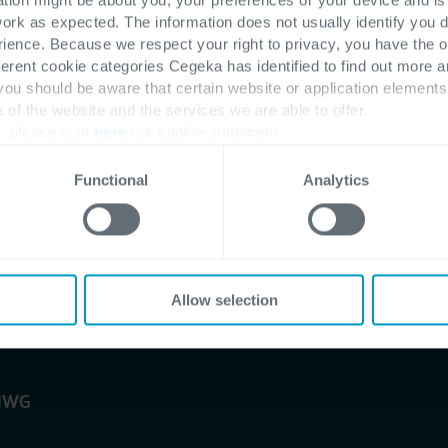
work as expected. The information does not usually identify you di
ence. Because we respect your right to privacy, you have the o
ferent cookie categories Cegeka has identified to find out more a
 you should be aware that certain website or application elemen
e of the website and the services we are able to offer.
, please visit
here
our cookie statement.
Functional
Analytics
Allow selection
DNWG