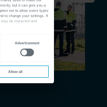
rectly, but it can give you a
ption not to allow some types
nd to change your settings. If
ts may be impacted and
Advertisement
Allow all