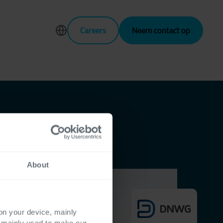
Careers
Neem contact op
About
 on your device, mainly
s mainly used to make our