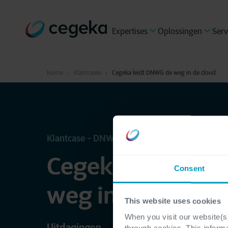
Expertises
Oplossingen
Serv
Home
Klantcases
Cegeka leidt DNWG de weg in de cloud
Klantcase - DNWG
Cegeka wijst D
Consent
weg in de cloud
This website uses cookies
When you visit our website(s)
Uitdagingen
through cookies. This inform