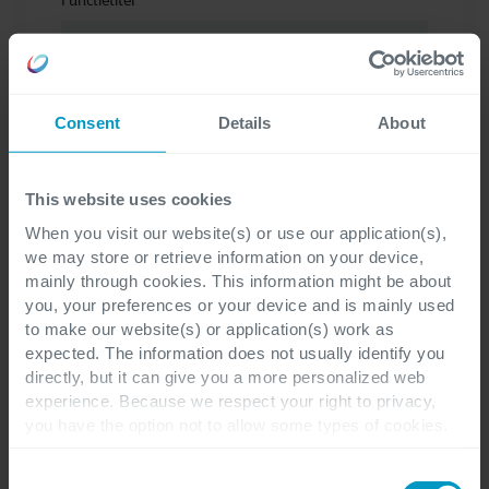
Functietitel
Bedrijf
*
Consent
Details
About
This website uses cookies
When you visit our website(s) or use our application(s),
Telefoonnummer
*
we may store or retrieve information on your device,
mainly through cookies. This information might be about
you, your preferences or your device and is mainly used
to make our website(s) or application(s) work as
expected. The information does not usually identify you
E-mail
*
directly, but it can give you a more personalized web
experience. Because we respect your right to privacy,
you have the option not to allow some types of cookies.
Check out the different cookie categories Cegeka has
identified to find out more and to change your settings. If
Consent