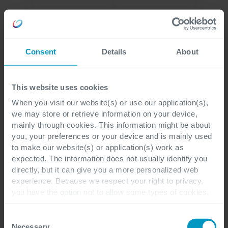
Consent
Details
About
This website uses cookies
When you visit our website(s) or use our application(s),
we may store or retrieve information on your device,
mainly through cookies. This information might be about
you, your preferences or your device and is mainly used
to make our website(s) or application(s) work as
expected. The information does not usually identify you
directly, but it can give you a more personalized web
experience. Because we respect your right to privacy,
you have the option not to allow some types of cookies.
Check out the different cookie categories Cegeka has
identified to find out more and to change your settings. If
Consent
you disable certain cookies, you should be aware that
Necessary