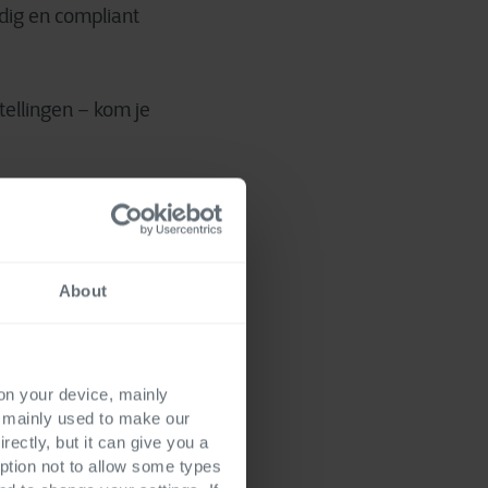
dig en compliant
tellingen – kom je
About
 on your device, mainly
;
s mainly used to make our
rectly, but it can give you a
r een data platform
ption not to allow some types