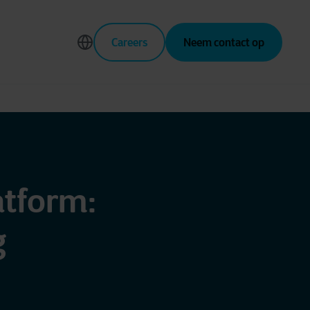
Careers
Neem contact op
atform:
g