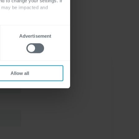
nd to change your settings. If
ts may be impacted and
Advertisement
Allow all