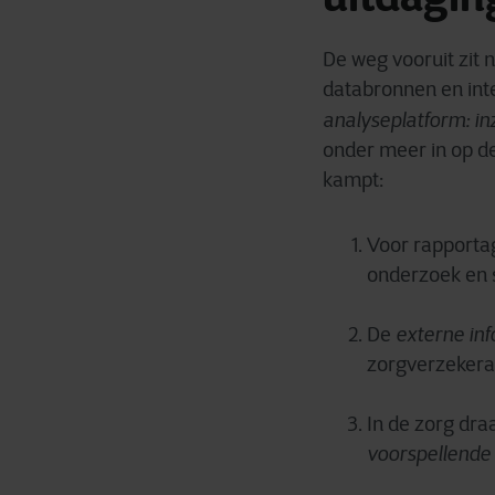
De weg vooruit zit 
databronnen en inte
analyseplatform: in
onder meer in op d
kampt:
Voor rapportag
onderzoek en s
De
externe in
zorgverzekeraa
In de zorg dra
voorspellende