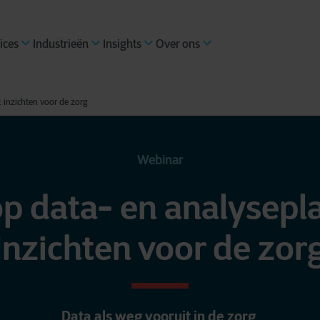
ices
Industrieën
Insights
Over ons
: inzichten voor de zorg
Webinar
op data- en analysepl
inzichten voor de zor
Data als weg vooruit in de zorg