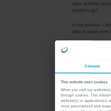
data-ambities waar 
platform op?
In het webinar – da
alles te weten over
Hoe je één ver
Waarom Databr
Consent
Hoe je omgaat 
Predictive en p
This website uses cookies
When you visit our website(s)
Hoe je met Dat
through cookies. This inform
website(s) or application(s) 
De praktijkcas
more personalized web experi