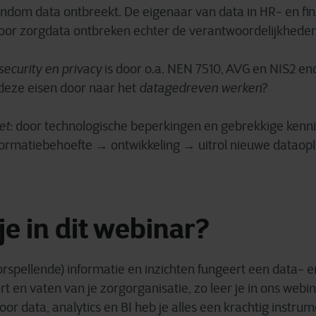
ndom data ontbreekt. De eigenaar van data in HR- en fin
 voor zorgdata ontbreken echter de verantwoordelijkheden
security en privacy
is door o.a. NEN 7510, AVG en NIS2 e
 deze eisen door naar het
datagedreven werken
?
et
: door technologische beperkingen en gebrekkige kennis
ormatiebehoefte → ontwikkeling → uitrol nieuwe dataoplo
je in dit webinar?
orspellende) informatie en inzichten fungeert een data- 
art en vaten van je zorgorganisatie, zo leer je in ons webi
oor data, analytics en BI heb je
alles
een krachtig instrum