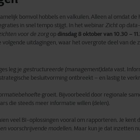
namelijk bomvol hobbels en valkuilen. Alleen al omdat de
graties in snel tempo stijgt. In het webinar
Zicht op data
dinsdag 8 oktober van 10.30 – 11
zichten voor de zorg
op
e volgende uitdagingen, waar het overgrote deel van de 
es leg je
gestructureerde (management)data
vast. Info
trategische besluitvorming ontbreekt – en lastig te verkr
formatiebehoefte
groeit. Bijvoorbeeld door regionale sa
rs die steeds meer informatie willen (delen).
aien veel BI-oplossingen vooral om rapporteren. Je kent
 en voorschrijvende modellen
. Maar kun je dat inzetten n