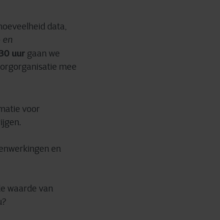
 hoeveelheid data,
- en
.30 uur
gaan we
zorgorganisatie mee
rmatie voor
ijgen.
menwerkingen en
 de waarde van
u?