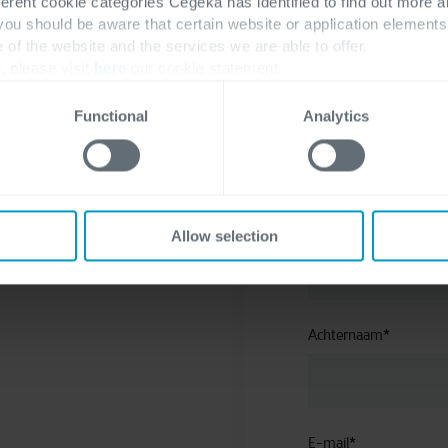
s in samenwerking met Cegeka.
ferent cookie categories Cegeka has identified to find out more a
 you should be aware that certain website or application elemen
e of the website and the services we are able to offer.
, please visit
here
our cookie statement.
Functional
Analytics
ier
es en leren
Voornaam
*
Allow selection
latform je
Achternaam
*
E-mail
*