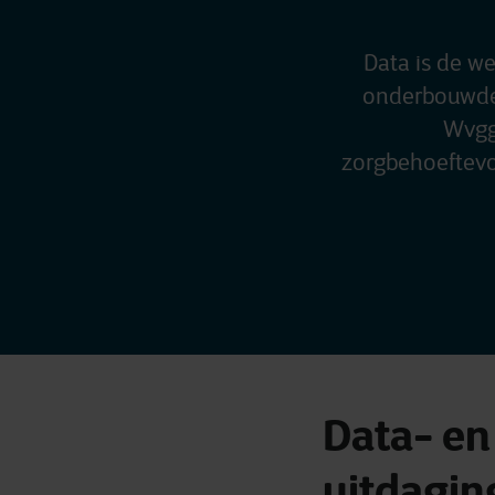
Data is de we
onderbouwde 
Wvggz
zorgbehoeftevoo
Data- en
uitdagi