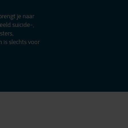
brengt je naar
eld suïcide-,
sters,
 is slechts voor