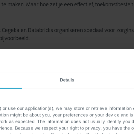
te maken. Maar hoe zet je een effectief, toekomstbesten
t Cegeka en Databricks organiseren speciaal voor zorgins
 bijvoorbeeld:
enigd platform opzet;
icks de basis is voor adequate governance;
Details
met privacy & security;
rescriptive analytics;
 or use our application(s), we may store or retrieve information
abricks specifieke datauitdagingen binnen de zorg oplost
ation might be about you, your preferences or your device and i
work as expected. The information does not usually identify you di
e van GGZ Rivierduinen die specifiek gekozen hebben voo
ence. Because we respect your right to privacy, you have the o