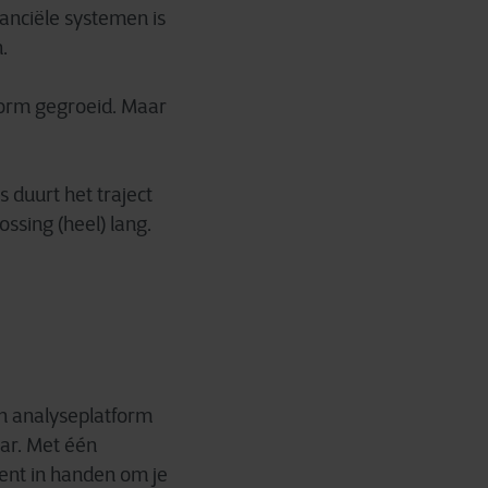
anciële systemen is
.
norm gegroeid. Maar
 duurt het traject
ssing (heel) lang.
en analyseplatform
nar. Met één
ent in handen om je