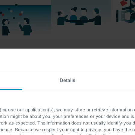
ss die Rolle der Führungskraft in agilen Umgebungen eine ander
se nun „am System“ und nicht mehr „im System“ arbeiten soll. D
 eine agile Führungskraft hat?
Details
gskraft für agile Teams basiert sehr viel stärker auf zwischenme
atsächlichem technischen Wissen über z.B. Entwicklungspraktike
 es nützlich, wenn die Führungskraft in technischen Fragen berate
 or use our application(s), we may store or retrieve information
ation might be about you, your preferences or your device and i
liche technische Know-How liegt beim Entwicklungsteam. Eine Be
work as expected. The information does not usually identify you di
hrungskraft ist das Wissensmanagement. Ein wichtiger Punkt in ag
ence. Because we respect your right to privacy, you have the o
alb kann eine agile Führungskraft Maßnahmen zur Erweiterung 