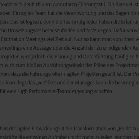
idet sich deutlich vom autoritären Führungsstil. Ein Beispiel ist 
en. Ein agiles Team hat die Verantwortung und das Sagen für d
den. Das ist logisch, denn die Teammitglieder haben die Erfahru
che Umsetzungsart herauszufinden und festzulegen. Dafür verwe
 Estimation Meetings viel Zeit auf. Nur so kann man von ihnen 
smeetings eine Aussage über die Anzahl der zu erledigenden A
projekten wird jedoch die Planung und Durchführung häufig zeitli
m wird zum bloßen Ausführungsobjekt der Pläne des Projektmana
en, dass die Führungsrolle in agilen Projekten geteilt ist. Der 
as Team legt das „wie“ fest und der Manager kann die bestmögli
ür eine High Perfomance-Teamumgebung schaffen.
eit der agilen Entwicklung ist die Transformation von „Push“ zu 
gskräfte die einzelnen Aufgaben nicht mehr zuteilen, sondern da