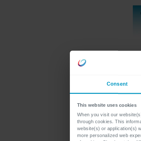
Es wurde deutlich, da
beschrieben, dass die
konkrete Aufgaben, die
Consent
Die Rolle einer Führun
This website uses cookies
Beziehungen als auf t
Selbstverständlich ist
When you visit our website(s)
through cookies. This inform
kann, doch das eigent
website(s) or application(s) 
Rolle einer agilen Fü
more personalized web experi
ständige Lernen. Desh