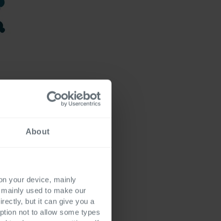
e ist. Mehrmals wurde
och was sind nun
About
nschlichen
n oder Ähnlichem.
nd zur Seite stehen
 on your device, mainly
s mainly used to make our
ispielaufgabe für die
rectly, but it can give you a
ilen Methoden ist das
ption not to allow some types
dieses Wissens