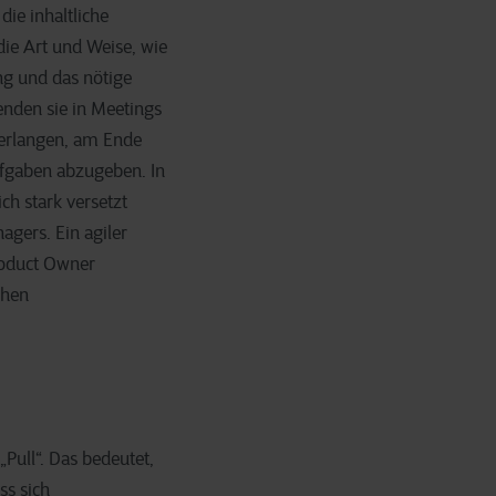
die inhaltliche
ie Art und Weise, wie
ng und das nötige
nden sie in Meetings
verlangen, am Ende
ufgaben abzugeben. In
ch stark versetzt
gers. Ein agiler
Product Owner
chen
„Pull“. Das bedeutet,
ss sich