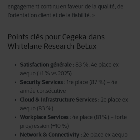
engagement continu en faveur de la qualit
é
, de
l
’
orientation client et de la fiabilit
é
.
»
Points clés pour Cegeka dans
Whitelane Research BeLux
Satisfaction générale
: 83 %, 4e place ex
aequo (+1 % vs 2025)
Security Services
: 1re place (87 %) – 4e
année consécutive
Cloud & Infrastructure Services
: 2e place ex
aequo (83 %)
Workplace Services
: 4e place (81 %) – forte
progression (+10 %)
Network & Connectivity
: 2e place ex aequo