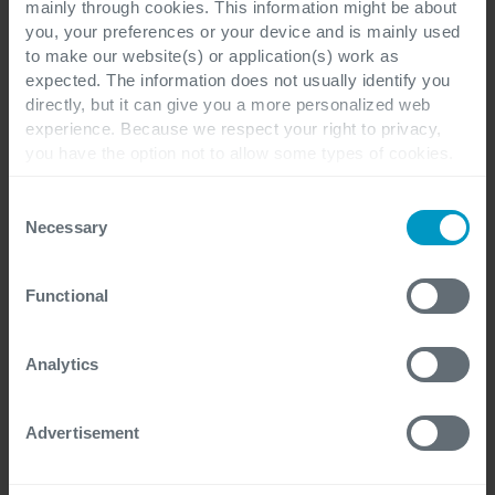
mainly through cookies. This information might be about
you, your preferences or your device and is mainly used
to make our website(s) or application(s) work as
expected. The information does not usually identify you
directly, but it can give you a more personalized web
Nom
*
experience. Because we respect your right to privacy,
you have the option not to allow some types of cookies.
Check out the different cookie categories Cegeka has
identified to find out more and to change your settings. If
Consent
you disable certain cookies, you should be aware that
Adresse Email
*
Necessary
Selection
certain website or application elements may be impacted
and interfere with your experience of the website and the
Functional
services we are able to offer.
For more detailed information, please visit
here
our
Société
*
cookie statement.
Analytics
Advertisement
Fonction