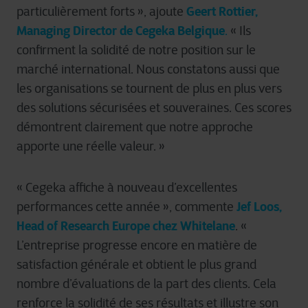
Geert Rottier,
particulièrement forts », ajoute
Managing Director de Cegeka Belgique
.
« Ils
confirment la solidité de notre position sur le
marché international. Nous constatons aussi que
les organisations se tournent de plus en plus vers
des solutions sécurisées et souveraines. Ces scores
démontrent clairement que notre approche
apporte une réelle valeur. »
«
Cegeka affiche
à
nouveau d
’
excellentes
Jef Loos,
performances cette ann
é
e
»
, commente
Head of Research Europe chez Whitelane
.
«
L
’
entreprise progresse encore en matière de
satisfaction g
é
n
é
rale et obtient le plus grand
nombre d
’é
valuations de la part des clients. Cela
renforce la solidit
é
de ses r
é
sultats et illustre son