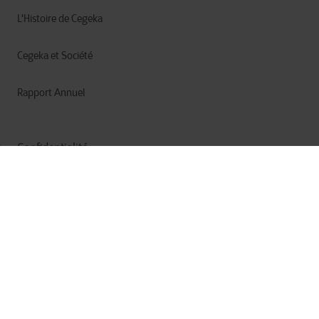
L'Histoire de Cegeka
Cegeka et Société
Rapport Annuel
Confidentialité
Cookies
Conditions d’utilisation
Termes et Conditions
© Cegeka