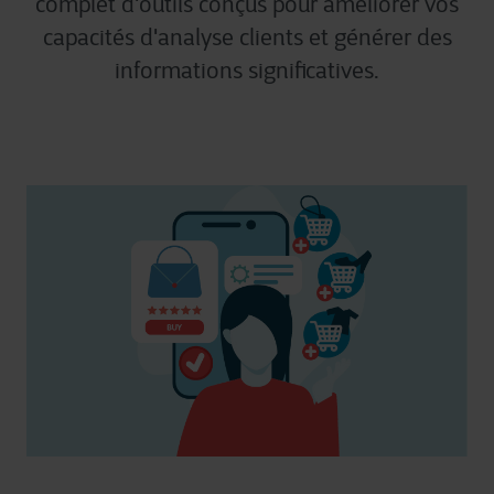
complet
d'outils
conçus
pour
améliorer
vos
capacités
d'analyse
client
s
et
générer
des
informations
significatives
.