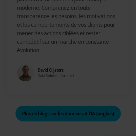
moderne
.
Comprenez
en
toute
transparence les
besoins
, les motivations
et les
comportements
de
vos
clients pour
mener
des actions
ciblées
et
rester
compétitif
sur un
marché
en
constante
évolution
.
David Clijsters
Data Solution Architect
Plus de blogs sur les données et l’IA (anglais)