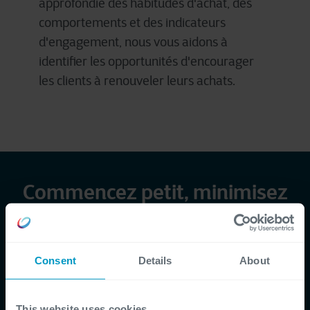
approfondie
des habitudes d'achat, des
comportements
et des
indicateurs
d'engagement
, nous
vous
aidons
à
identifier les
opportunités
d'encourager
les clients à
renouveler
leurs
achats
.
Commencez petit, minimisez
les risques
En
commençant
par un ensemble de
Consent
Details
About
données
limité
,
vous
pouvez
évaluer
si
les
informations
correspondent à
vos
objectifs
.
This website uses cookies