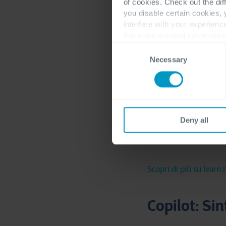
of cookies. Check out the dif
you disable certain cookies,
interfere with your experienc
For more detailed information
Consent
Necessary
Selection
Deny all
Scopri di più su learn
Copilot: Sint