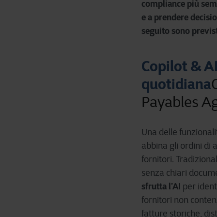
compliance più sempl
e a prendere decisio
seguito sono previs
Copilot & AI
quotidiana
Payables A
Una delle funzionalit
abbina gli ordini di 
fornitori. Tradizion
senza chiari docume
sfrutta l’AI
per identi
fornitori non conte
fatture storiche, di