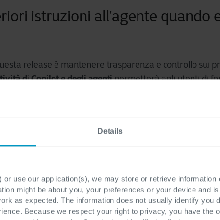
eriori istruzioni all’agente quando 
uesta release è mantenere trasparenza e controllo sui pr
tività di Copilot e degli agenti
permetterà agli utenti di for
nti, garantendo che la supervisione umana rimanga centr
n-the-loop
” assicura che gli agenti restino allineati agli obi
 fluidi, pur beneficiando dell’automazione.
Details
 or use our application(s), we may store or retrieve information
ation might be about you, your preferences or your device and i
work as expected. The information does not usually identify you di
ence. Because we respect your right to privacy, you have the o