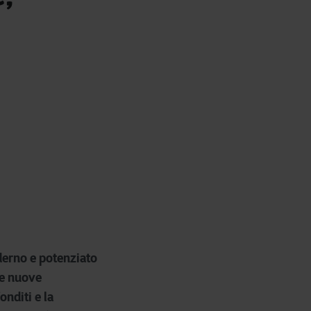
erno e potenziato
se nuove
onditi e la