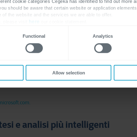
ferent cookie categories Cegeka has identified to find out more a
 you should be aware that certain website or application elemen
e of the website and the services we are able to offer.
, please visit
here
our cookie statement.
Functional
Analytics
Allow selection
.microsoft.com.
esi e analisi più intelligenti