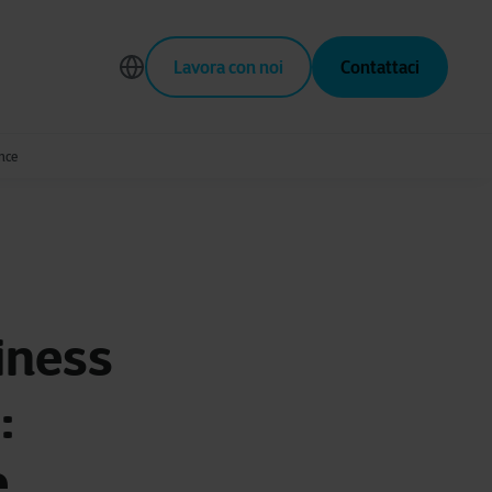
Lavora con noi
Contattaci
nce
iness
:
,