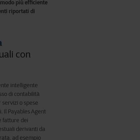
 modo più efficiente
nti riportati di
a
uali con
nte intelligente
sso di contabilità
r servizi o spese
. Il Payables Agent
e fatture dei
stuali derivanti da
curata, ad esempio