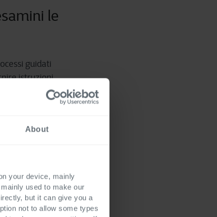
esamini le
ocessi guidati
nire istruzioni
ale. Questo
ettivi e che i flussi
About
 on your device, mainly
s mainly used to make our
rectly, but it can give you a
ption not to allow some types