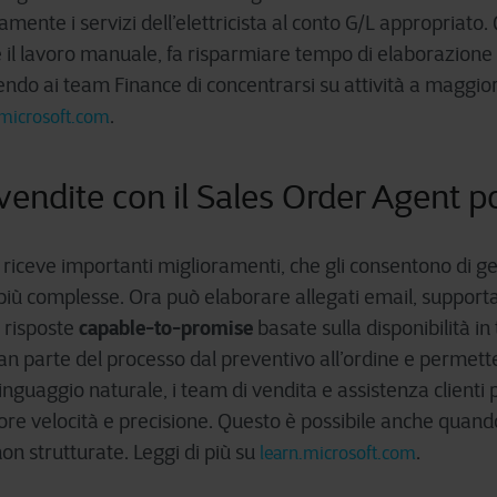
ente i servizi dell’elettricista al conto G/L appropriato.
il lavoro manuale, fa risparmiare tempo di elaborazione
endo ai team Finance di concentrarsi su attività a maggio
.
.microsoft.com
 vendite con il Sales Order Agent p
riceve importanti miglioramenti, che gli consentono di g
 più complesse. Ora può elaborare allegati email, supportar
capable-to-promise
e risposte
basate sulla disponibilità i
 parte del processo dal preventivo all’ordine e permetten
linguaggio naturale, i team di vendita e assistenza clienti
ore velocità e precisione. Questo è possibile anche quand
n strutturate. Leggi di più su
.
learn.microsoft.com