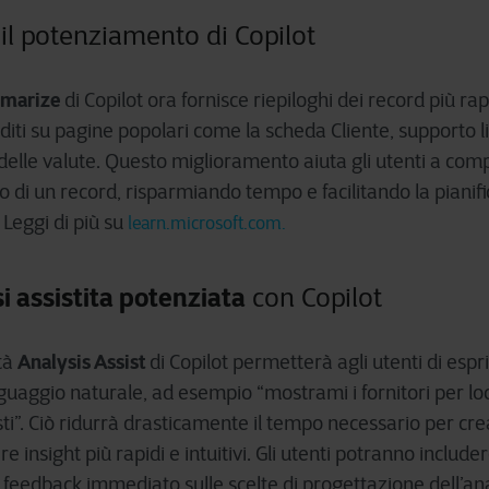
 il potenziamento di Copilot
marize
di Copilot ora fornisce riepiloghi dei record più rap
diti su pagine popolari come la scheda Cliente, supporto l
 delle valute. Questo miglioramento aiuta gli utenti a co
 di un record, risparmiando tempo e facilitando la pianif
 Leggi di più su
learn.microsoft.com.
si assistita potenziata
con Copilot
Analysis Assist
tà
di Copilot permetterà agli utenti di espr
linguaggio naturale, ad esempio “mostrami i fornitori per loc
ti”. Ciò ridurrà drasticamente il tempo necessario per crear
e insight più rapidi e intuitivi. Gli utenti potranno includ
 feedback immediato sulle scelte di progettazione dell’ana