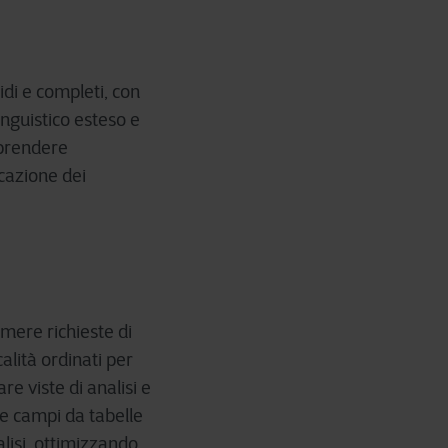
idi e completi, con
inguistico esteso e
mprendere
icazione dei
imere richieste di
alità ordinati per
e viste di analisi e
ere campi da tabelle
lisi, ottimizzando