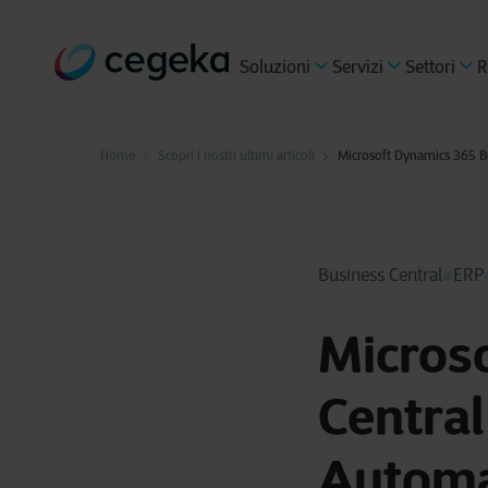
Soluzioni
Servizi
Settori
R
Home
Scopri i nostri ultimi articoli
Microsoft Dynamics 365 Bu
Business Central
ERP
Micros
Central
Automaz