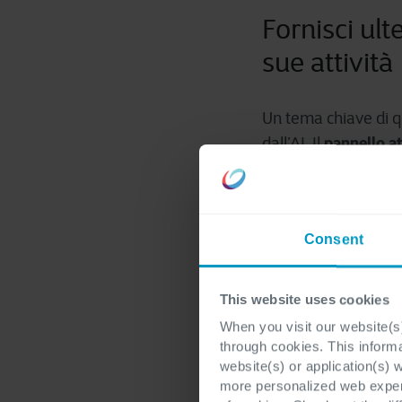
Fornisci ult
sue attività
Un tema chiave di q
pannello at
dall’AI. Il
aggiuntive agli age
human-i
approccio “
di lavoro rimangano
Consent
This website uses cookies
When you visit our website(s)
through cookies. This inform
website(s) or application(s) 
more personalized web experi