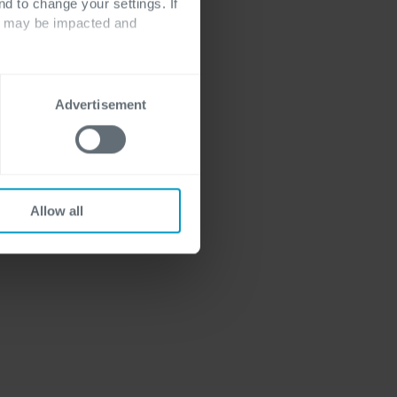
nd to change your settings. If
ts may be impacted and
Advertisement
Allow all