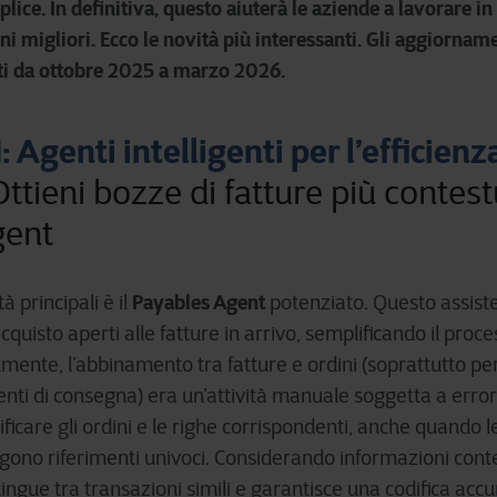
ice. In definitiva, questo aiuterà le aziende a lavorare in
ni migliori. Ecco le novità più interessanti. Gli aggiorname
ti da ottobre 2025 a marzo 2026.
: Agenti intelligenti per l’efficienz
Ottieni bozze di fatture più contest
gent
Payables Agent
à principali è il
potenziato. Questo assiste
acquisto aperti alle fatture in arrivo, semplificando il proce
almente, l’abbinamento tra fatture e ordini (soprattutto pe
nti di consegna) era un’attività manuale soggetta a errori
ficare gli ordini e le righe corrispondenti, anche quando l
ngono riferimenti univoci. Considerando informazioni conte
stingue tra transazioni simili e garantisce una codifica ac