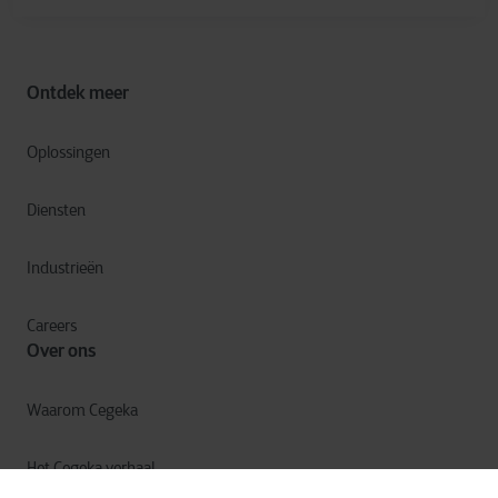
Ontdek meer
Oplossingen
Diensten
Industrieën
Careers
Over ons
Waarom Cegeka
Het Cegeka verhaal