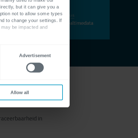
rectly, but it can give you a
ption not to allow some types
nd to change your settings. If
ts may be impacted and
Advertisement
sbedrijf. Maar voor
Allow all
n het Braziliaanse
re regels voldoen.
raceerbaarheid in