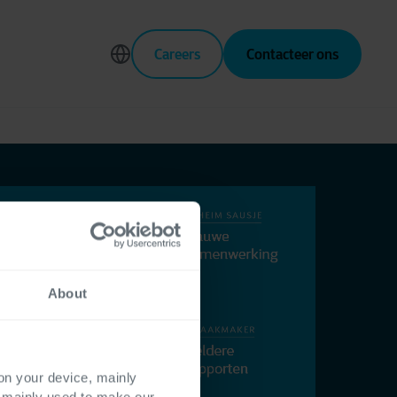
Careers
Contacteer ons
About
 on your device, mainly
s mainly used to make our