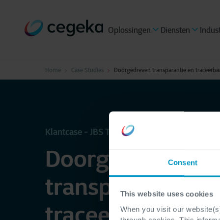
Oplossingen
Diensten
Indus
Home
Case Studies
Doorgedreven transparantie en traceerba
Klantcase - JBS Toledo
Doorgedreven
Consent
transparantie en
This website uses cookies
traceerbaarheid?
When you visit our website(s)
through cookies. This inform