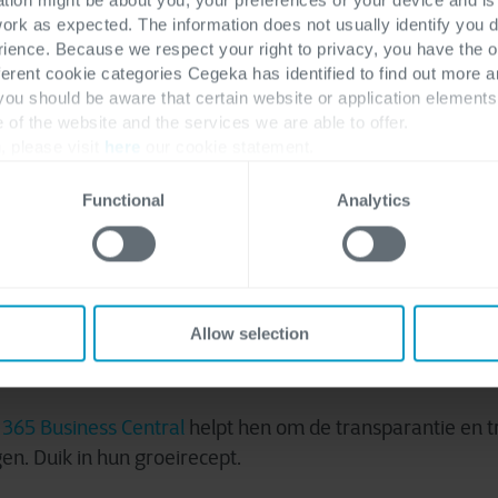
work as expected. The information does not usually identify you di
recept
ence. Because we respect your right to privacy, you have the o
ferent cookie categories Cegeka has identified to find out more a
 you should be aware that certain website or application elemen
e of the website and the services we are able to offer.
, please visit
here
our cookie statement.
Functional
Analytics
edselveiligheid staan hoog op de agenda van elk voeding
Allow selection
at misschien nog net iets hoger. Als verkooporganisatie va
otste vleesverwerker, moet JBS Toledo aan steeds strenge
 365 Business Central
helpt hen om de transparantie en t
en. Duik in hun groeirecept.