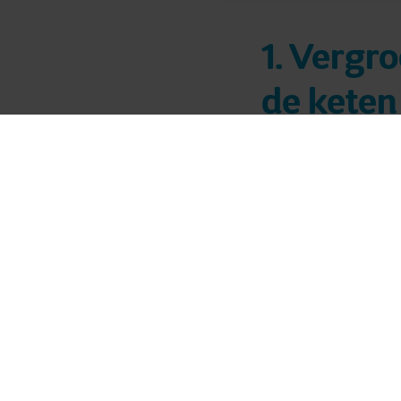
1. Vergr
de keten
JBS Toledo verdeelt
hun producten in Dr
Administratie, aan-
Leen Soenen, CFO si
eisen voedseltrans
Europese Unie de Z
ontbossing van het
dat hun hele product