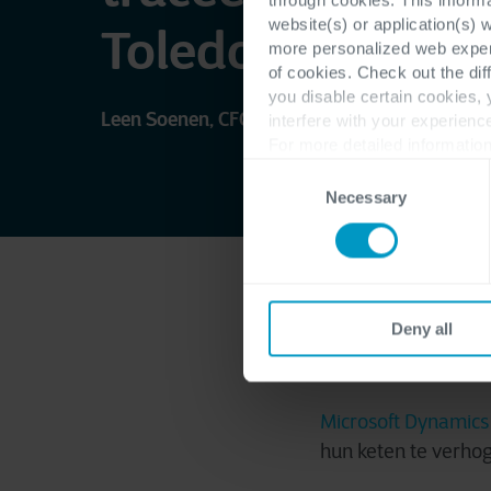
website(s) or application(s) 
Toledo vond het 
more personalized web experi
of cookies. Check out the dif
you disable certain cookies,
Leen Soenen, CFO, JBS Toledo
interfere with your experienc
For more detailed information
Consent
Necessary
Selection
Duurzaamheid en vo
Deny all
JBS Toledo
ligt de l
JBS, ‘s werelds gro
Microsoft Dynamics
hun keten te verhog