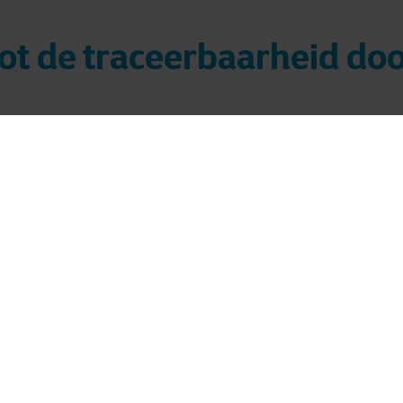
oot de traceerbaarheid do
 diepgevroren rundvlees uit Brazilië op de West-Europese
. Oetker-pizza, in Come a Casa- lasagne of in eigen bere
 en verkoop en logistiek gebeuren in het hoofdkantoor in 
nds 2013, zag de voedingssector de voorbije jaren veran
wetgeving wordt alsmaar strenger
parantie en de
. Recent
ero Deforestation Regulation (EUDR) goed: een nieuwe 
 Amazonegebied tegen te gaan. Tegen eind 2024 moet J
ieketen ontbossingsvrij is."