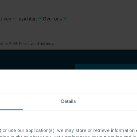
trieën
Inzichten
Over ons
arheid? JBS Toledo vond het recept
Details
 JBS
 or use our application(s), we may store or retrieve information
ation might be about you, your preferences or your device and i