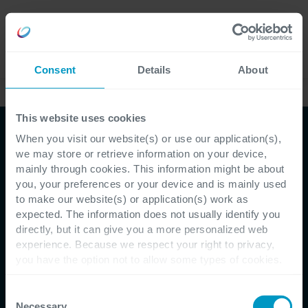
Careers
Language
Consent
Details
About
Quality Engineering
This website uses cookies
Test Automation
When you visit our website(s) or use our application(s),
we may store or retrieve information on your device,
Een revolutie in Software
mainly through cookies. This information might be about
you, your preferences or your device and is mainly used
Delivery dankzij
to make our website(s) or application(s) work as
expected. The information does not usually identify you
strategische Test
directly, but it can give you a more personalized web
experience. Because we respect your right to privacy,
Automation
you have the option not to allow some types of cookies.
Check out the different cookie categories Cegeka has
identified to find out more and to change your settings. If
Consent
you disable certain cookies, you should be aware that
Necessary