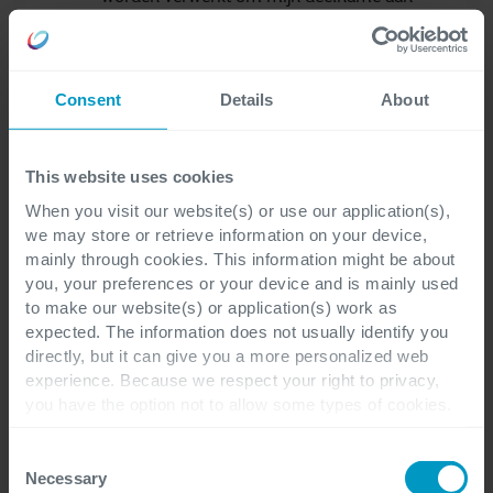
het evenement te beheren, om deze te
delen met onze
webinar-/evenementpartners en om
Consent
Details
About
vervolg-e-mails te ontvangen met
betrekking tot het webinar/evenement,
This website uses cookies
inclusief presentatiemateriaal en
When you visit our website(s) or use our application(s),
toekomstige soortgelijke uitnodigingen.
*
we may store or retrieve information on your device,
mainly through cookies. This information might be about
you, your preferences or your device and is mainly used
to make our website(s) or application(s) work as
Ik wil graag uitnodigingen ontvangen voor
expected. The information does not usually identify you
alle toekomstige Cegeka-
directly, but it can give you a more personalized web
webinars/evenementen en op de hoogte
experience. Because we respect your right to privacy,
you have the option not to allow some types of cookies.
blijven via andere marketingcommunicatie
Check out the different cookie categories Cegeka has
met betrekking tot alle diensten van
identified to find out more and to change your settings. If
Consent
Cegeka.
you disable certain cookies, you should be aware that
Necessary
Selection