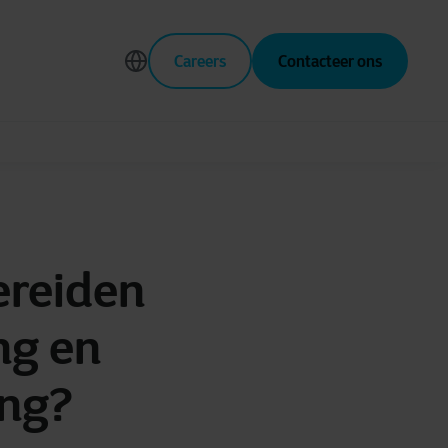
Careers
Contacteer ons
ereiden
ng en
ing?