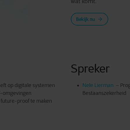
wat komt.
Bekijk nu
Spreker
ft op digitale systemen
Nele Lierman
– Pro
IT-omgevingen
Bestaanszekerheid
n future-proof te maken