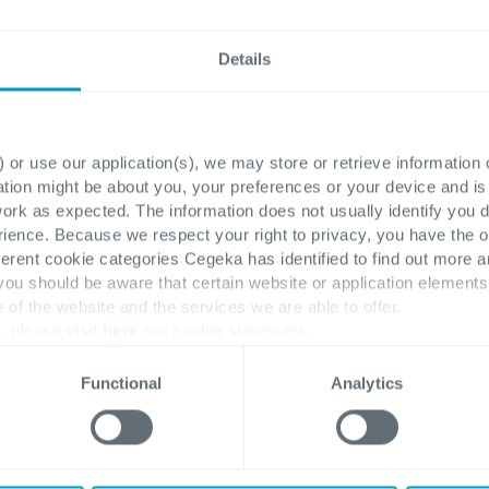
Functie
*
Details
Bedrijf
*
 or use our application(s), we may store or retrieve information
ation might be about you, your preferences or your device and i
work as expected. The information does not usually identify you di
ence. Because we respect your right to privacy, you have the o
ferent cookie categories Cegeka has identified to find out more a
 you should be aware that certain website or application elemen
Ik heb de priva
e of the website and the services we are able to offer.
persoonlijke 
, please visit
here
our cookie statement.
deelname aan 
Functional
Analytics
delen met onz
vervolg-e-mail
webinar/evenem
toekomstige so