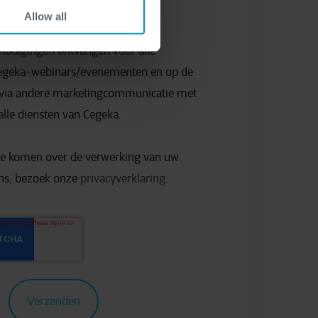
Allow all
itnodigingen ontvangen voor alle
egeka-webinars/evenementen en op de
n via andere marketingcommunicatie met
alle diensten van Cegeka.
e komen over de verwerking van uw
ens, bezoek onze
privacyverklaring
.