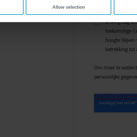
Allow selection
Ik wil graag u
toekomstige C
hoogte blijve
betrekking tot 
Om meer te weten t
persoonlijke gegev