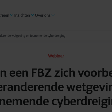
trieën
Inzichten
Over ons
nderende wetgeving en toenemende cyberdreiging
Webinar
n een FBZ zich voorb
eranderende wetgevi
nemende cyberdreig