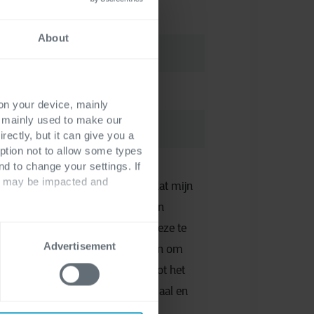
About
 on your device, mainly
s mainly used to make our
rectly, but it can give you a
ption not to allow some types
nd to change your settings. If
ts may be impacted and
cyverklaring gelezen en begrijp dat mijn
gegevens worden verwerkt om mijn
het evenement te beheren, om deze te
Advertisement
e webinar-/evenementpartners en om
s te ontvangen met betrekking tot het
ent, inclusief presentatiemateriaal en
ortgelijke uitnodigingen.
*