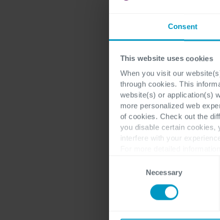
Consent
This website uses cookies
When you visit our website(s)
through cookies. This inform
website(s) or application(s) 
more personalized web experi
of cookies. Check out the dif
you disable certain cookies,
interfere with your experienc
For more detailed information
Consent
Necessary
Selection