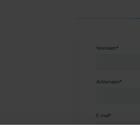
Voornaam
*
Achternaam
*
E-mail
*