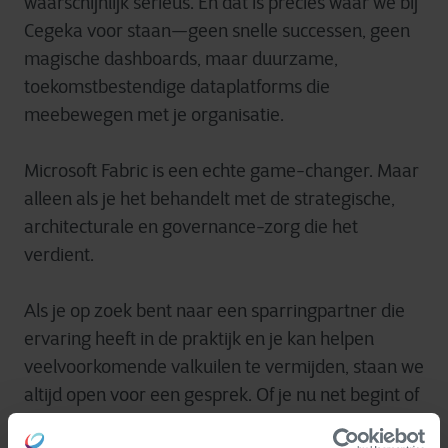
waarschijnlijk serieus. En dat is precies waar we bij
Cegeka voor staan—geen snelle successen, geen
magische dashboards, maar duurzame,
toekomstbestendige dataplatforms die
meebewegen met je organisatie.
Microsoft Fabric is een echte game-changer. Maar
alleen als je het behandelt met de strategische,
architecturale en governance-zorg die het
verdient.
Als je op zoek bent naar een sparringpartner die
ervaring heeft in de praktijk en je kan helpen
veelvoorkomende valkuilen te vermijden, staan we
altijd open voor een gesprek. Of je nu net begint of
een bestaande omgeving wilt optimaliseren, we