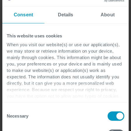
helpen je graag een dataplatform vorm te geven
dat vandaag werkt en klaar is voor morgen.
Consent
Details
About
This website uses cookies
When you visit our website(s) or use our application(s),
we may store or retrieve information on your device,
mainly through cookies. This information might be about
Dieter Van Noten
you, your preferences or your device and is mainly used
to make our website(s) or application(s) work as
More of Dieter Van Noten articles
expected. The information does not usually identify you
directly, but it can give you a more personalized web
experience. Because we respect your right to privacy,
you have the option not to allow some types of cookies.
Check out the different cookie categories Cegeka has
identified to find out more and to change your settings. If
Consent
you disable certain cookies, you should be aware that
Necessary
Selection
certain website or application elements may be impacted
and interfere with your experience of the website and the