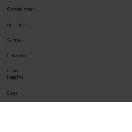
Ontdek meer
Oplossingen
Services
Industrieën
Careers
Insights
Blogs
Ebooks
Webinars